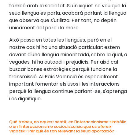
també amb la societat. Si un xiquet no veu que la
seua llengua es parla, acabarà parlant la llengua
que observa que s'utilitza. Per tant, no depén
únicament del pare i la mare.
Això passa en totes les llengües, però en el
nostre cas hi ha una situació particular: estem
davant d'una llengua minoritzada, sobre la qual, a
vegades, hi ha autoodi i prejudicis. Per això cal
buscar bones estratègies perquè funcione la
transmissió. Al País Valencià és especialment
important fomentar els usos i les interaccions
perquè la llengua continue parlant-se, s'aprenga
i es dignifique.
Què trobeu, en aquest sentit, en l'interaccionisme simbòlic
o en l'interaccionisme sociodiscursiu que us ofereix
Vigotski? Per què és tan rellevant la seua aportació?