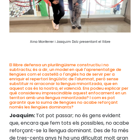
Aina Monferrer i Joaquim Dolz presentant el llibre
El llibre defensa un plurilingüisme constructiu i no
subtractiu; és a dir, un model en què l'aprenentatge de
llengües com el castellà o l'anglés ha de servir per a
enriquir el repertori lingüístic de l'alumnat, però sense
substituir ni arraconar la llengua minoritzada, que en
aquest cas és la nostra, el valencià. Ens podeu explicar per
què considereu imprescindible aquest enfocament en un
territori amb una llengua minoritzada? I com es pot
garantir que la suma de llengües no acabe reforçant
només les llengües dominants?
Joaquim:
Tot pot passar; no és gens evident
que, encara que fem tots els possibles, no acabe
reforçant-se la llengua dominant. Des de fa més
de tres-cents anys hi ha una dificultat molt gran