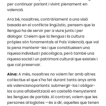
per continuar parlant i vivint plenament en
valencià.
Ara bé, nosaltres, contràriament a una visió
basada en el conflicte lingüístic, pensem que la
llengua ha de servir per a viure junts i per
dialogar. Creiem que la llengua i la cultura
pròpies són fonamentals al País Valencià, que val
la pena mantenir-les i que constitueixen una
riquesa individual i psicològica, però també una
riquesa social i un patrimoni cultural que existeix i
que cal preservar.
Aina:
A més, nosaltres no volem fer amb altres
col·lectius el que s'ha fet durant tants anys amb
els valencianoparlants: submergir-los i obligar-
los a una alfabetització en castellà menystenint
les llengües de partida. Al contrari, volem que les
persones al·loglotes —és a dir, aquelles que tenen