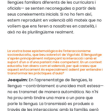
llengües familiars diferents de les curriculars i
oficials— se senten reconegudes a partir dels
seus coneixements inicials. Si no ho fem així,
estem reproduint en valencià allò mateix que no
volíem que ens feren a nosaltres en castellà, i
això no és plurilingüisme realment.
La vostra base epistemològica és l'interaccionisme
socioeducatiu, que beu sobretot de Vigotski. El llenguatge
s'aprén principalment mitjançant la interacció i amb el
suport d'un o d'una parlant més competent. En un context
educatiu tan divers com el valencià, per què creieu que
aquest enfocament és especialment adient per entendre i
transformar les pràctiques d'aula?
Joaquim:
En l'aprenentatge de llengües, la
llengua —contràriament a una idea molt estesa—
no es transmet de manera automàtica. No n'hi
ha prou amb tindre una mare o un pare que
parle la llengua. La transmissió es produeix a
través de les interaccions: amb la família, però