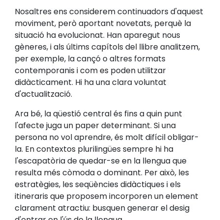
Nosaltres ens considerem continuadors d'aquest
moviment, però aportant novetats, perquè la
situació ha evolucionat. Han aparegut nous
gèneres, i als últims capítols del llibre analitzem,
per exemple, la cançó o altres formats
contemporanis i com es poden utilitzar
didàcticament. Hi ha una clara voluntat
d'actualització.
Ara bé, la qüestió central és fins a quin punt
l'afecte juga un paper determinant. Si una
persona no vol aprendre, és molt difícil obligar-
la. En contextos plurilingües sempre hi ha
l'escapatòria de quedar-se en la llengua que
resulta més còmoda o dominant. Per això, les
estratègies, les seqüències didàctiques i els
itineraris que proposem incorporen un element
clarament atractiu: busquen generar el desig
d'entrar en l'ús de la llengua.