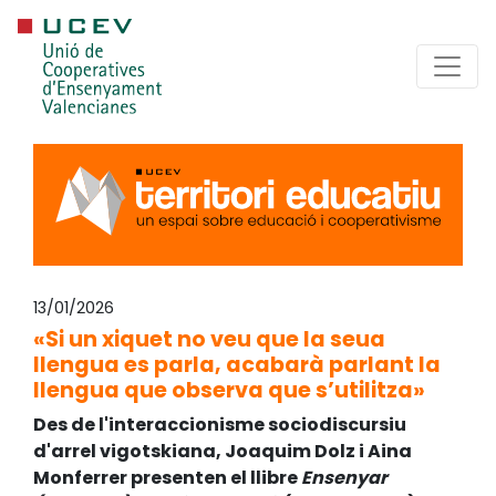
13/01/2026
«Si un xiquet no veu que la seua
llengua es parla, acabarà parlant la
llengua que observa que s’utilitza»
Des de l'interaccionisme sociodiscursiu
d'arrel vigotskiana, Joaquim Dolz i Aina
Monferrer presenten el llibre
Ensenyar