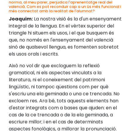
norma, al meu parer, perjudica l'aprenentatge real del
valencià. Com es pot reconduir cap a un ús més funcional i
més connectat amb la realitat de l'alumnat?
Joaquim:
La nostra visió és la d'un ensenyament
integral de la llengua. En el vèrtex superior del
triangle hi situem els usos, i el que busquem és
que, no només en l'ensenyament del valencià
sinó de qualsevol llengua, es fomenten sobretot
els usos orals i escrits.
Això no vol dir que excloguem la reflexió
gramatical, ni els aspectes vinculats a la
literatura, ni el coneixement del patrimoni
lingüístic, ni tampoc qüestions com per què
s'escriu una ela geminada o una ce trencada. No
excloem res. Ara bé, tots aquests elements han
d'estar integrats com a bases que ajuden: en el
cas de la ce trencada o de la ela geminada, a
escriure millor; i en el cas de determinats
aspectes fonològics, a millorar la pronunciació.