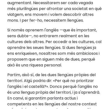
augmentant. Necessitarem ser cada vegada
més plurilingües per afrontar una societat en què
viatgem, ens movem i volem descobrir altres
mons. I per fer-ho, necessitem llengües.
Si només aprenem l'anglès —que és important,
sens dubte—, no entrarem realment en les
cultures dels altres. Per accedir a les cultures, cal
aprendre les seues llengües. Si dues llengües ja
ens enriqueixen, nosaltres som més ambiciosos i
proposem que en siguen més de dues, perquè
això és una riquesa personal.
Partim, això sí, de les dues llengües pròpies del
territori. Algú podria dir: «Per què no prioritzar
l'anglès i el castellà?». Doncs perquè l'anglès no
és una llengua pròpia del territori, i ja s'aprendrà.
En canvi, si garantim parlants actius i
competents en les llengües del nostre context