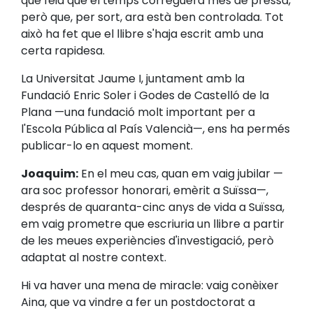
que feia que el temps correguera més de pressa,
però que, per sort, ara està ben controlada. Tot
això ha fet que el llibre s'haja escrit amb una
certa rapidesa.
La Universitat Jaume I, juntament amb la
Fundació Enric Soler i Godes de Castelló de la
Plana —una fundació molt important per a
l'Escola Pública al País Valencià—, ens ha permés
publicar-lo en aquest moment.
Joaquim:
En el meu cas, quan em vaig jubilar —
ara soc professor honorari, emèrit a Suïssa—,
després de quaranta-cinc anys de vida a Suïssa,
em vaig prometre que escriuria un llibre a partir
de les meues experiències d'investigació, però
adaptat al nostre context.
Hi va haver una mena de miracle: vaig conèixer
Aina, que va vindre a fer un postdoctorat a