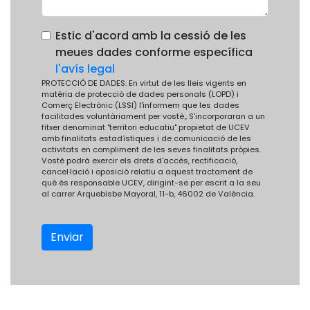
Estic d'acord amb la cessió de les
meues dades conforme específica
l'avís legal
PROTECCIÓ DE DADES: En virtut de les lleis vigents en
matèria de protecció de dades personals (LOPD) i
Comerç Electrònic (LSSI) l'informem que les dades
facilitades voluntàriament per vostè., S'incorporaran a un
fitxer denominat "territori educatiu" propietat de UCEV
amb finalitats estadístiques i de comunicació de les
activitats en compliment de les seves finalitats pròpies.
Vostè podrà exercir els drets d'accés, rectificació,
cancel·lació i oposició relatiu a aquest tractament de
què és responsable UCEV, dirigint-se per escrit a la seu
al carrer Arquebisbe Mayoral, 11-b, 46002 de València.
Enviar