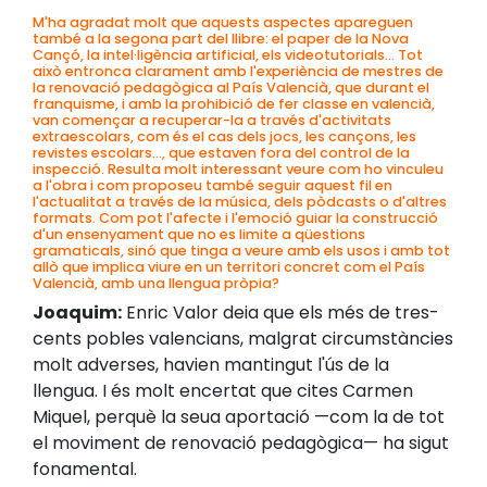
M'ha agradat molt que aquests aspectes apareguen
també a la segona part del llibre: el paper de la Nova
Cançó, la intel·ligència artificial, els videotutorials... Tot
això entronca clarament amb l'experiència de mestres de
la renovació pedagògica al País Valencià, que durant el
franquisme, i amb la prohibició de fer classe en valencià,
van començar a recuperar-la a través d'activitats
extraescolars, com és el cas dels jocs, les cançons, les
revistes escolars..., que estaven fora del control de la
inspecció. Resulta molt interessant veure com ho vinculeu
a l'obra i com proposeu també seguir aquest fil en
l'actualitat a través de la música, dels pòdcasts o d'altres
formats. Com pot l'afecte i l'emoció guiar la construcció
d'un ensenyament que no es limite a qüestions
gramaticals, sinó que tinga a veure amb els usos i amb tot
allò que implica viure en un territori concret com el País
Valencià, amb una llengua pròpia?
Joaquim:
Enric Valor deia que els més de tres-
cents pobles valencians, malgrat circumstàncies
molt adverses, havien mantingut l'ús de la
llengua. I és molt encertat que cites Carmen
Miquel, perquè la seua aportació —com la de tot
el moviment de renovació pedagògica— ha sigut
fonamental.