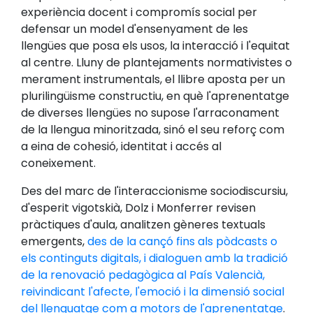
experiència docent i compromís social per
defensar un model d'ensenyament de les
llengües que posa els usos, la interacció i l'equitat
al centre. Lluny de plantejaments normativistes o
merament instrumentals, el llibre aposta per un
plurilingüisme constructiu, en què l'aprenentatge
de diverses llengües no supose l'arraconament
de la llengua minoritzada, sinó el seu reforç com
a eina de cohesió, identitat i accés al
coneixement.
Des del marc de l'interaccionisme sociodiscursiu,
d'esperit vigotskià, Dolz i Monferrer revisen
pràctiques d'aula, analitzen gèneres textuals
emergents,
des de la cançó fins als pòdcasts o
els continguts digitals, i dialoguen amb la tradició
de la renovació pedagògica al País Valencià,
reivindicant l'afecte, l'emoció i la dimensió social
del llenguatge com a motors de l'aprenentatge
.