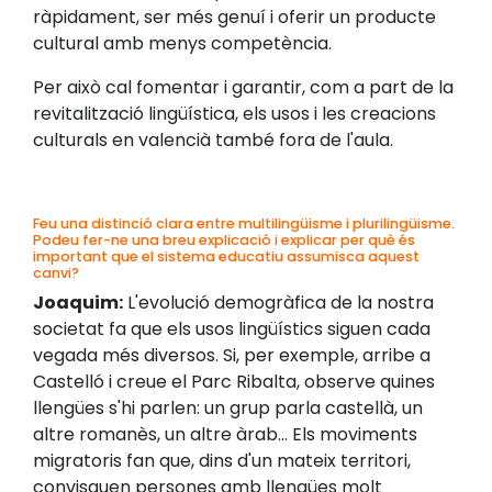
ràpidament, ser més genuí i oferir un producte
cultural amb menys competència.
Per això cal fomentar i garantir, com a part de la
revitalització lingüística, els usos i les creacions
culturals en valencià també fora de l'aula.
Feu una distinció clara entre multilingüisme i plurilingüisme.
Podeu fer-ne una breu explicació i explicar per què és
important que el sistema educatiu assumisca aquest
canvi?
Joaquim:
L'evolució demogràfica de la nostra
societat fa que els usos lingüístics siguen cada
vegada més diversos. Si, per exemple, arribe a
Castelló i creue el Parc Ribalta, observe quines
llengües s'hi parlen: un grup parla castellà, un
altre romanès, un altre àrab... Els moviments
migratoris fan que, dins d'un mateix territori,
convisquen persones amb llengües molt