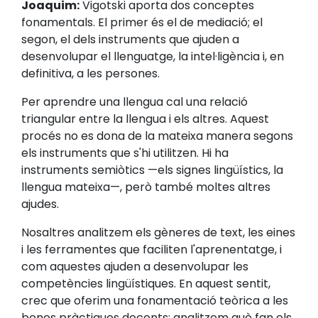
Joaquim:
Vigotski aporta dos conceptes
fonamentals. El primer és el de mediació; el
segon, el dels instruments que ajuden a
desenvolupar el llenguatge, la intel·ligència i, en
definitiva, a les persones.
Per aprendre una llengua cal una relació
triangular entre la llengua i els altres. Aquest
procés no es dona de la mateixa manera segons
els instruments que s'hi utilitzen. Hi ha
instruments semiòtics —els signes lingüístics, la
llengua mateixa—, però també moltes altres
ajudes.
Nosaltres analitzem els gèneres de text, les eines
i les ferramentes que faciliten l'aprenentatge, i
com aquestes ajuden a desenvolupar les
competències lingüístiques. En aquest sentit,
crec que oferim una fonamentació teòrica a les
bones pràctiques docents: analitzem què fan els