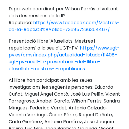
Espai web coordinat per Wilson Ferrús al voltant
dels i les mestres de la IIª
República:
https://www.facebook.com/Mestres-
de-la-Rep%C3%BAblica-736857236364467/
Presentació llibre 'Afusellats. Mestres i
republicans' a la seu d'UGT-PV:
https://www.ugt-
pv.es/cms/index.php/actualidad-listado/11408-
ugt-pv-acull-la-presentacio-del-llibre-
afusellats-mestres-i-republicans
Al llibre han participat amb les seues
investigacions les següents persones: Eduardo
Cuñat, Miguel Ángel Cantó, José Luis Pellín, Vicent
Torregrosa, Anabel García, Wilson Ferrús, Sandra
Mínguez, Federico Verdet, Antonio Calzado,
Vicenta Verdugo, Òscar Pérez, Raquel Doñate,
Carla Giménez, Antonio Ramírez, José Joaquín
Rovira, Luis Mas, Joan Baptista Malonda, Vicent