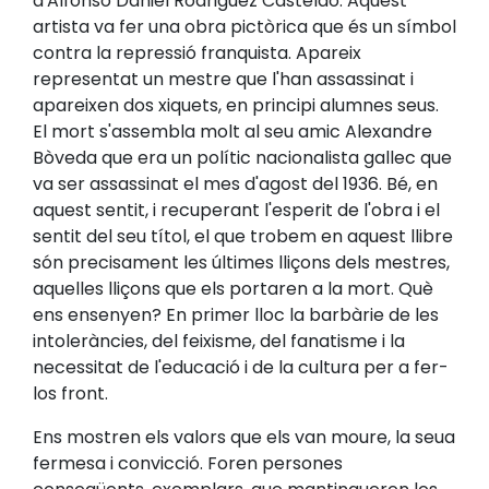
d'Alfonso Daniel Rodriguez Castelao. Aquest
artista va fer una obra pictòrica que és un símbol
contra la repressió franquista. Apareix
representat un mestre que l'han assassinat i
apareixen dos xiquets, en principi alumnes seus.
El mort s'assembla molt al seu amic Alexandre
Bòveda que era un polític nacionalista gallec que
va ser assassinat el mes d'agost del 1936. Bé, en
aquest sentit, i recuperant l'esperit de l'obra i el
sentit del seu títol, el que trobem en aquest llibre
són precisament les últimes lliçons dels mestres,
aquelles lliçons que els portaren a la mort. Què
ens ensenyen? En primer lloc la barbàrie de les
intoleràncies, del feixisme, del fanatisme i la
necessitat de l'educació i de la cultura per a fer-
los front.
Ens mostren els valors que els van moure, la seua
fermesa i convicció. Foren persones