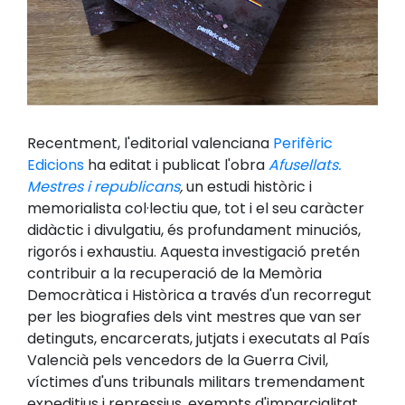
Recentment, l'editorial valenciana
Perifèric
Edicions
ha editat i publicat l'obra
Afusellats.
Mestres i republicans
,
un estudi històric i
memorialista col·lectiu que, tot i el seu caràcter
didàctic i divulgatiu, és profundament minuciós,
rigorós i exhaustiu. Aquesta investigació pretén
contribuir a la recuperació de la Memòria
Democràtica i Històrica a través d'un recorregut
per les biografies dels vint mestres que van ser
detinguts, encarcerats, jutjats i executats al País
Valencià pels vencedors de la Guerra Civil,
víctimes d'uns tribunals militars tremendament
expeditius i repressius, exempts d'imparcialitat,