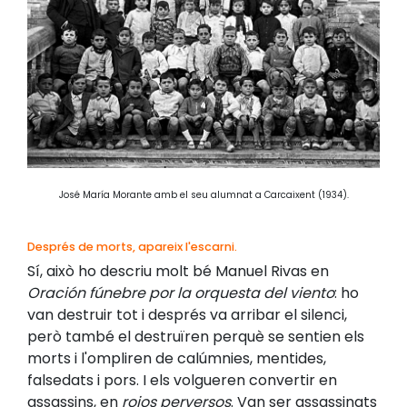
José María Morante amb el seu alumnat a Carcaixent (1934).
Després de morts, apareix l'escarni.
Sí, això ho descriu molt bé Manuel Rivas en
Oración fúnebre por la orquesta del viento
: ho
van destruir tot i després va arribar el silenci,
però també el destruïren perquè se sentien els
morts i l'ompliren de calúmnies, mentides,
falsedats i pors. I els volgueren convertir en
assassins, en
rojos perversos
. Van ser assassinats