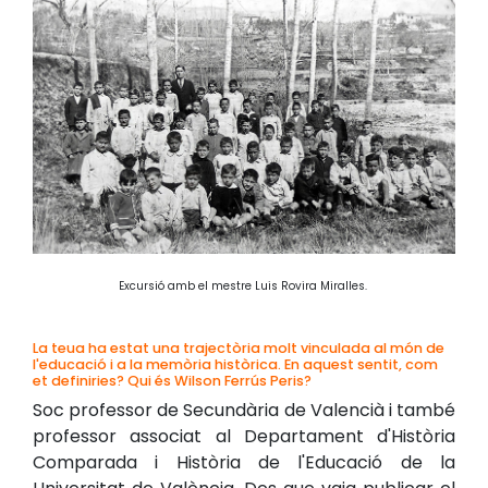
Excursió amb el mestre Luis Rovira Miralles.
La teua ha estat una trajectòria molt vinculada al món de
l'educació i a la memòria històrica. En aquest sentit, com
et definiries? Qui és Wilson Ferrús Peris?
Soc professor de Secundària de Valencià i també
professor associat al Departament d'Història
Comparada i Història de l'Educació de la