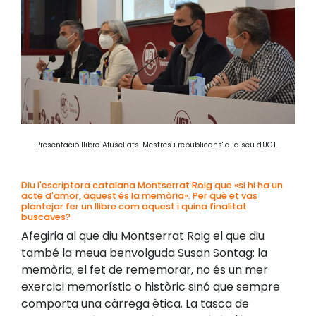
Presentació llibre 'Afusellats. Mestres i republicans' a la seu d'UGT.
Diu l'escriptora catalana Montserrat Roig que «si hi ha un
acte d'amor, aquest és la memòria». Per què et vas
plantejar fer un llibre com aquest i quina finalitat
buscaves?
Afegiria al que diu Montserrat Roig el que diu
també la meua benvolguda Susan Sontag: la
memòria, el fet de rememorar, no és un mer
exercici memorístic o històric sinó que sempre
comporta una càrrega ètica. La tasca de