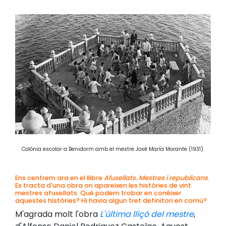
Colònia escolar a Benidorm amb el mestre José María Morante (1931).
Ens centrem ara en el llibre
Afusellats. Mestres i republicans
.
Es tracta d'una obra on apareixen les històries de vint
mestres afusellats. Què podem trobar en conéixer
aquestes històries? Hi havia algun tret definitori en comú?
M'agrada molt l'obra
L'última lliçó del mestre
,