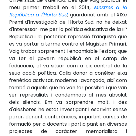
Universitat de València. Des que vaig publicar el
meu primer treball en el 2014,
Mestres a la
República a l'Horta Sud
, guardonat amb el XIXé
Premi d'Investigació de l'Horta Sud, no he deixat
d'interessar-me per la política educativa de la IIª
República i la posterior repressió franquista que
es va portar a terme contra el Magisteri Primari.
Vaig trobar sorprenent i encomiable l'esforç que
va fer el govern republicà en el camp de
l'educació, el va situar com a eix central de la
seua acció política. Calia donar a conèixer eixa
frenètica activitat, moderna i avançada, així com
també a aquells que ho van fer possible i que van
ser represaliats i condemnats al més absolut
dels silencis. Em va sorprendre molt, i des
d'aleshores he estat investigant i escrivint sense
parar, donant conferències, impartint cursos de
formació per a docents i participant en diversos
projectes de caràcter memorialista i