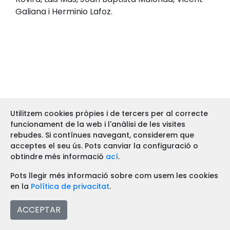
Galiana i Herminio Lafoz.
Utilitzem cookies pròpies i de tercers per al correcte
funcionament de la web i l'anàlisi de les visites
rebudes. Si contínues navegant, considerem que
acceptes el seu ús. Pots canviar la configuració o
Comparteix aquest article
obtindre més informació
ací
.
Facebook
Twitter
WhatsApp
Share
Pots llegir més informació sobre com usem les cookies
en la
Política de privacitat
.
Publicat el 02/02/2022
ACCEPTAR
Secció: Entrevistes a personalitats i col·lectius