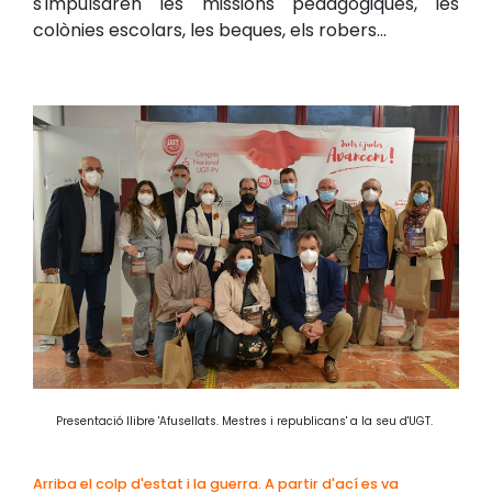
s'impulsaren les missions pedagògiques, les
colònies escolars, les beques, els robers...
Presentació llibre 'Afusellats. Mestres i republicans' a la seu d'UGT.
Arriba el colp d'estat i la guerra. A partir d'ací es va