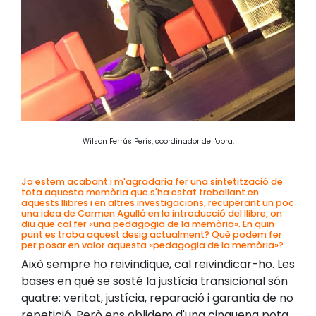
Wilson Ferrús Peris, coordinador de l'obra.
Ja estem acabant i m'agradaria fer una sintetització de
tota aquesta memòria que s'ha estat treballant en
aquests llibres i en altres investigacions, recuperant un poc
una idea de Carmen Agulló en la introducció del llibre, on
diu que cal fer «una pedagogia de la memòria». En quin
punt es troba aquest desig actualment? Què podem fer
per posar en valor aquesta «pedagogia de la memòria»?
Això sempre ho reivindique, cal reivindicar-ho. Les
bases en què se sosté la justícia transicional són
quatre: veritat, justícia, reparació i garantia de no
repetició. Però ens oblidem d'una cinquena pota