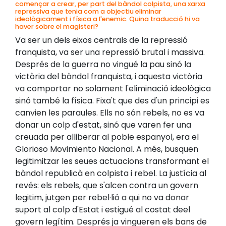
començar a crear, per part del bàndol colpista, una xarxa
repressiva que tenia com a objectiu eliminar
ideològicament i física a l'enemic. Quina traducció hi va
haver sobre el magisteri?
Va ser un dels eixos centrals de la repressió
franquista, va ser una repressió brutal i massiva.
Després de la guerra no vingué la pau sinó la
victòria del bàndol franquista, i aquesta victòria
va comportar no solament l'eliminació ideològica
sinó també la física. Fixa't que des d'un principi es
canvien les paraules. Ells no són rebels, no es va
donar un colp d'estat, sinó que varen fer una
creuada per alliberar al poble espanyol, era el
Glorioso Movimiento Nacional. A més, busquen
legitimitzar les seues actuacions transformant el
bàndol republicà en colpista i rebel. La justícia al
revés: els rebels, que s'alcen contra un govern
legitim, jutgen per rebel·lió a qui no va donar
suport al colp d'Estat i estigué al costat deel
govern legítim. Després ja vingueren els bans de