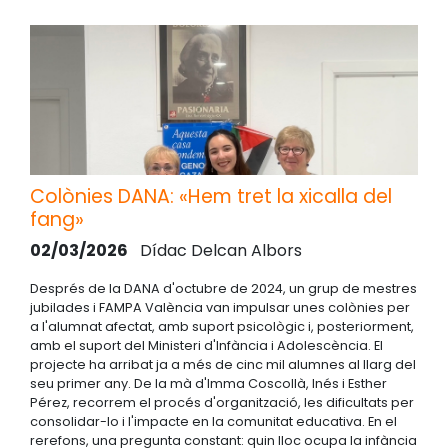
Colònies DANA: «Hem tret la xicalla del
fang»
02/03/2026
Dídac Delcan Albors
Després de la DANA d'octubre de 2024, un grup de mestres
jubilades i FAMPA València van impulsar unes colònies per
a l'alumnat afectat, amb suport psicològic i, posteriorment,
amb el suport del Ministeri d'Infància i Adolescència. El
projecte ha arribat ja a més de cinc mil alumnes al llarg del
seu primer any. De la mà d'Imma Coscollà, Inés i Esther
Pérez, recorrem el procés d'organització, les dificultats per
consolidar-lo i l'impacte en la comunitat educativa. En el
rerefons, una pregunta constant: quin lloc ocupa la infància