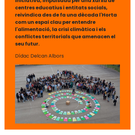
iniciativa, impulsada per una xarxa de
centres educatius i entitats socials,
reivindica des de fa una dècada l'Horta
com un espai clau per entendre
l'alimentació, la crisi climàtica i els
conflictes territorials que amenacen el
seu futur.
Dídac Delcan Albors