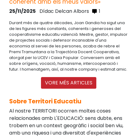
coherent amb els meus valors»
25/11/2025
Dídac Delcan Albors
1
Durant més de quatre dècades, Joan Gandia ha sigut una
de les figures més constants, coherents i generoses del
cooperativisme educatiu valencià. Mestre, gestor, impulsor
de projectes socials i defensor incansable d'una
economia al servei de les persones, acaba de rebre el
Premi Tramuntana a la Trajectòria Docent Cooperativa,
atorgat per la UCEV i Caixa Popular. Conversem amb ell
sobre orígens, vocació, humanisme, intercooperació i
futur. I homenatgem, així, al nostre company i estimat amic.
VORE MÉS ARTICLES
Sobre Territori Educatiu
Al nostre TERRITORI ocorren moltes coses
relacionades amb L'EDUCACIÓ: sens dubte, ens
trobem en un context geogràfic i social ben viu,
amb una riquesa i una diversitat d'experiències