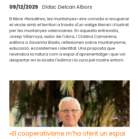
09/12/2025
Dídac Delcan Albors
El llibre «Nosaltres, les muntanyes» ens convida a recuperar
el vincle amb el territori a través d'un viatge literari i il·lustrat
per les muntanyes valencianes. En aquesta entrevista,
Josep Villarroya, autor de l'obra, i Cristina Camarena,
editora a
Savanna Books
, reflexionen sobre muntanyisme,
educació, ecosistemes i identitat. Una proposta que
reivindica la natura com a espai d'aprenentatge i que vol
despertar en la xicalla l'estima i la cura pel nostre entorn.
«El cooperativisme m’ha oferit un espai