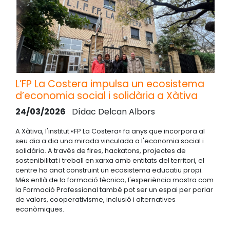
L’FP La Costera impulsa un ecosistema
d’economia social i solidària a Xàtiva
24/03/2026
Dídac Delcan Albors
A Xàtiva, l'institut «FP La Costera» fa anys que incorpora al
seu dia a dia una mirada vinculada a l'economia social i
solidària. A través de fires, hackatons, projectes de
sostenibilitat i treball en xarxa amb entitats del territori, el
centre ha anat construint un ecosistema educatiu propi.
Més enllà de la formació tècnica, l'experiència mostra com
la Formació Professional també pot ser un espai per parlar
de valors, cooperativisme, inclusió i alternatives
econòmiques.