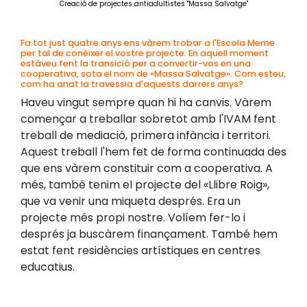
Creació de projectes antiadultistes "Massa Salvatge"
Fa tot just quatre anys ens vàrem trobar a l'Escola Meme
per tal de conèixer el vostre projecte. En aquell moment
estàveu fent la transició per a convertir-vos en una
cooperativa, sota el nom de «Massa Salvatge». Com esteu,
com ha anat la travessia d'aquests darrers anys?
Haveu vingut sempre quan hi ha canvis. Vàrem
començar a treballar sobretot amb l'IVAM fent
treball de mediació, primera infància i territori.
Aquest treball l'hem fet de forma continuada des
que ens vàrem constituir com a cooperativa. A
més, també tenim el projecte del «Llibre Roig»,
que va venir una miqueta després. Era un
projecte més propi nostre. Volíem fer-lo i
després ja buscàrem finançament. També hem
estat fent residències artístiques en centres
educatius.