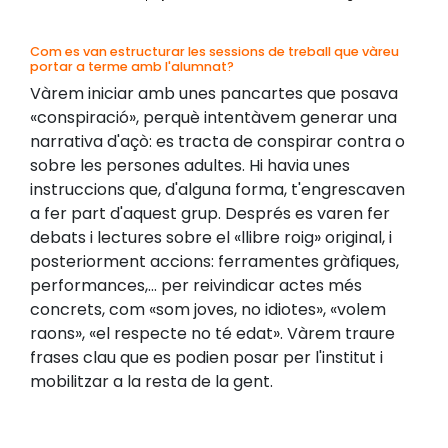
Com es van estructurar les sessions de treball que vàreu
portar a terme amb l'alumnat?
Vàrem iniciar amb unes pancartes que posava
«conspiració», perquè intentàvem generar una
narrativa d'açò: es tracta de conspirar contra o
sobre les persones adultes. Hi havia unes
instruccions que, d'alguna forma, t'engrescaven
a fer part d'aquest grup. Després es varen fer
debats i lectures sobre el «llibre roig» original, i
posteriorment accions: ferramentes gràfiques,
performances,... per reivindicar actes més
concrets, com «som joves, no idiotes», «volem
raons», «el respecte no té edat». Vàrem traure
frases clau que es podien posar per l'institut i
mobilitzar a la resta de la gent.