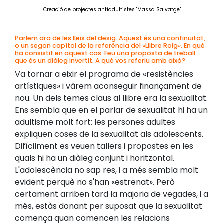
Creació de projectes antiadultistes "Massa Salvatge"
Parlem ara de les lleis del desig. Aquest és una continuïtat,
o un segon capítol de la referència del «Llibre Roig». En què
ha consistit en aquest cas. Feu una proposta de treball
que és un diàleg invertit. A què vos referiu amb això?
Va tornar a eixir el programa de «resistències
artístiques» i vàrem aconseguir finançament de
nou. Un dels temes claus al llibre era la sexualitat.
Ens sembla que en el parlar de sexualitat hi ha un
adultisme molt fort: les persones adultes
expliquen coses de la sexualitat als adolescents.
Difícilment es veuen tallers i propostes en les
quals hi ha un diàleg conjunt i horitzontal.
L'adolescència no sap res, i a més sembla molt
evident perquè no s'han «estrenat». Però
certament arriben tard la majoria de vegades, i a
més, estàs donant per suposat que la sexualitat
comença quan comencen les relacions