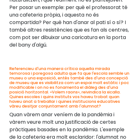
Per posar un exemple: per què el professorat té
una cafeteria pròpia, i aquesta no és
compartida? Per què han d'anar al pati sí o sí? I
també altres resistències que es fan als centres,
com pot ser dibuixar una caricatura en la porta
del bany d'algú.
Referencieu d'una manera crítica aquella mirada
temorosa i poregosa adulta que fa que l'escola semble un
museu o una exposició, entès també des d'una concepció
de museu que es visibilitza com un espai molt estàtic i poc
modificable i on no es fonamenta el diàleg des d'una
posició horitzontal. «Volem raons», reivindica la xicalla.
Quines escoles i quins instituts vos haveu trobat quan
haveu anat a treballar i quines institucions educatives
vàreu desitjar conjuntament amb l'alumnat?
Quan vàrem anar veníem de la pandèmia i
vàrem veure molt una justificació de certes
pràctiques basades en la pandèmia. L'exemple
de la cafeteria era molt esclaridor: l'alumnat no