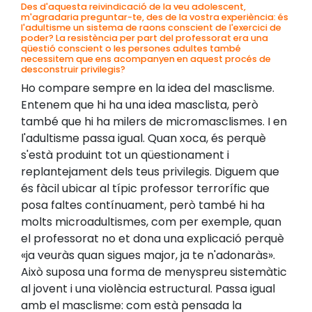
Des d'aquesta reivindicació de la veu adolescent,
m'agradaria preguntar-te, des de la vostra experiència: és
l'adultisme un sistema de raons conscient de l'exercici de
poder? La resistència per part del professorat era una
qüestió conscient o les persones adultes també
necessitem que ens acompanyen en aquest procés de
desconstruir privilegis?
Ho compare sempre en la idea del masclisme.
Entenem que hi ha una idea masclista, però
també que hi ha milers de micromasclismes. I en
l'adultisme passa igual. Quan xoca, és perquè
s'està produint tot un qüestionament i
replantejament dels teus privilegis. Diguem que
és fàcil ubicar al típic professor terrorífic que
posa faltes contínuament, però també hi ha
molts microadultismes, com per exemple, quan
el professorat no et dona una explicació perquè
«ja veuràs quan sigues major, ja te n'adonaràs».
Això suposa una forma de menyspreu sistemàtic
al jovent i una violència estructural. Passa igual
amb el masclisme: com està pensada la