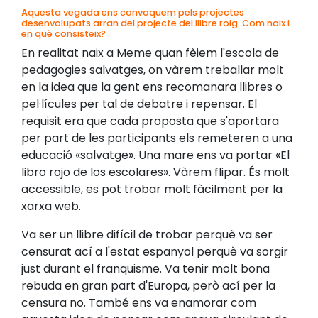
Aquesta vegada ens convoquem pels projectes
desenvolupats arran del projecte del llibre roig. Com naix i
en què consisteix?
En realitat naix a Meme quan fèiem l'escola de
pedagogies salvatges, on vàrem treballar molt
en la idea que la gent ens recomanara llibres o
pel·lícules per tal de debatre i repensar. El
requisit era que cada proposta que s'aportara
per part de les participants els remeteren a una
educació «salvatge». Una mare ens va portar «El
libro rojo de los escolares». Vàrem flipar. És molt
accessible, es pot trobar molt fàcilment per la
xarxa web.
Va ser un llibre difícil de trobar perquè va ser
censurat ací a l'estat espanyol perquè va sorgir
just durant el franquisme. Va tenir molt bona
rebuda en gran part d'Europa, però ací per la
censura no. També ens va enamorar com