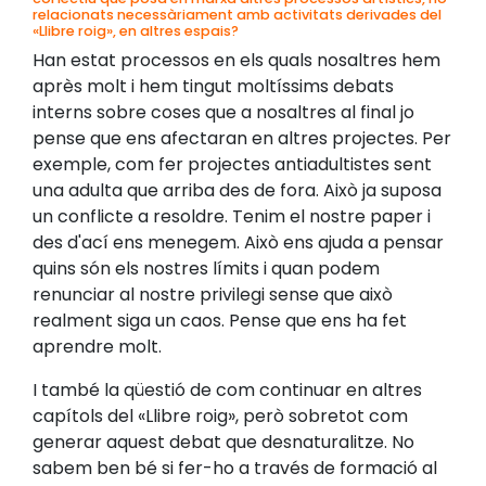
relacionats necessàriament amb activitats derivades del
«Llibre roig», en altres espais?
Han estat processos en els quals nosaltres hem
après molt i hem tingut moltíssims debats
interns sobre coses que a nosaltres al final jo
pense que ens afectaran en altres projectes. Per
exemple, com fer projectes antiadultistes sent
una adulta que arriba des de fora. Això ja suposa
un conflicte a resoldre. Tenim el nostre paper i
des d'ací ens menegem. Això ens ajuda a pensar
quins són els nostres límits i quan podem
renunciar al nostre privilegi sense que això
realment siga un caos. Pense que ens ha fet
aprendre molt.
I també la qüestió de com continuar en altres
capítols del «Llibre roig», però sobretot com
generar aquest debat que desnaturalitze. No
sabem ben bé si fer-ho a través de formació al