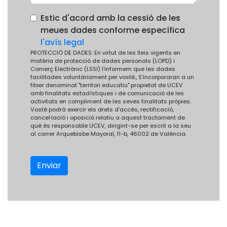
Estic d'acord amb la cessió de les
meues dades conforme específica
l'avís legal
PROTECCIÓ DE DADES: En virtut de les lleis vigents en
matèria de protecció de dades personals (LOPD) i
Comerç Electrònic (LSSI) l'informem que les dades
facilitades voluntàriament per vostè., S'incorporaran a un
fitxer denominat "territori educatiu" propietat de UCEV
amb finalitats estadístiques i de comunicació de les
activitats en compliment de les seves finalitats pròpies.
Vostè podrà exercir els drets d'accés, rectificació,
cancel·lació i oposició relatiu a aquest tractament de
què és responsable UCEV, dirigint-se per escrit a la seu
al carrer Arquebisbe Mayoral, 11-b, 46002 de València.
Enviar