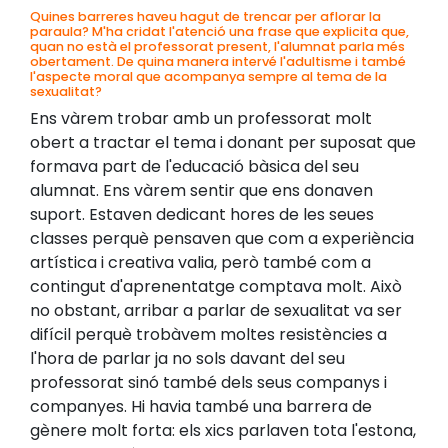
Quines barreres haveu hagut de trencar per aflorar la
paraula? M'ha cridat l'atenció una frase que explicita que,
quan no està el professorat present, l'alumnat parla més
obertament. De quina manera intervé l'adultisme i també
l'aspecte moral que acompanya sempre al tema de la
sexualitat?
Ens vàrem trobar amb un professorat molt
obert a tractar el tema i donant per suposat que
formava part de l'educació bàsica del seu
alumnat. Ens vàrem sentir que ens donaven
suport. Estaven dedicant hores de les seues
classes perquè pensaven que com a experiència
artística i creativa valia, però també com a
contingut d'aprenentatge comptava molt. Això
no obstant, arribar a parlar de sexualitat va ser
difícil perquè trobàvem moltes resistències a
l'hora de parlar ja no sols davant del seu
professorat sinó també dels seus companys i
companyes. Hi havia també una barrera de
gènere molt forta: els xics parlaven tota l'estona,