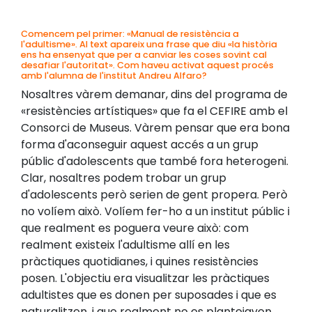
Comencem pel primer: «Manual de resistència a
l'adultisme». Al text apareix una frase que diu «la història
ens ha ensenyat que per a canviar les coses sovint cal
desafiar l'autoritat». Com haveu activat aquest procés
amb l'alumna de l'institut Andreu Alfaro?
Nosaltres vàrem demanar, dins del programa de
«resistències artístiques» que fa el CEFIRE amb el
Consorci de Museus. Vàrem pensar que era bona
forma d'aconseguir aquest accés a un grup
públic d'adolescents que també fora heterogeni.
Clar, nosaltres podem trobar un grup
d'adolescents però serien de gent propera. Però
no volíem això. Volíem fer-ho a un institut públic i
que realment es poguera veure això: com
realment existeix l'adultisme allí en les
pràctiques quotidianes, i quines resistències
posen. L'objectiu era visualitzar les pràctiques
adultistes que es donen per suposades i que es
naturalitzen, i que realment no es plantejaven.