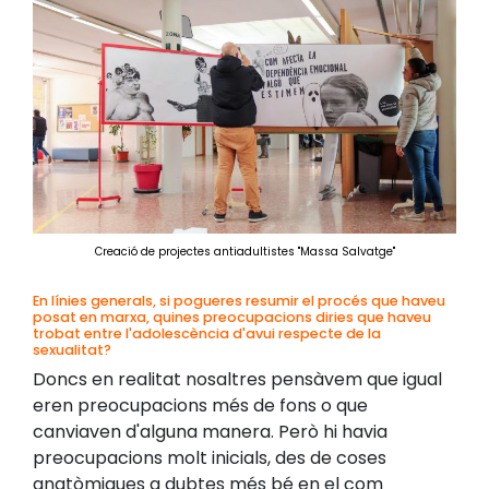
Creació de projectes antiadultistes "Massa Salvatge"
En línies generals, si pogueres resumir el procés que haveu
posat en marxa, quines preocupacions diries que haveu
trobat entre l'adolescència d'avui respecte de la
sexualitat?
Doncs en realitat nosaltres pensàvem que igual
eren preocupacions més de fons o que
canviaven d'alguna manera. Però hi havia
preocupacions molt inicials, des de coses
anatòmiques a dubtes més bé en el com