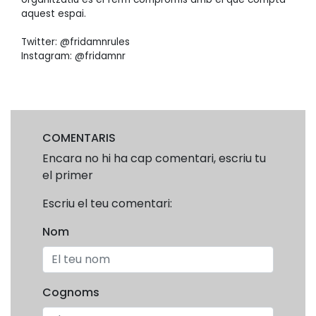
aquest espai.
Twitter: @fridamnrules
Instagram: @fridamnr
COMENTARIS
Encara no hi ha cap comentari, escriu tu
el primer
Escriu el teu comentari:
Nom
Cognoms