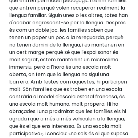
que entren pel model pedagògic i tenim famílies
que entren perquè volen recuperar realment la
llengua familiar. Siguin unes o les altres, totes han
d'acabar engrescant-se per la llengua. Després
és com un doble joc, les famílies saben que
tenen un paper un poc a la rereguarda, perquè
no tenen domini de la llengua, i es mantenen en
un cert marge perquè sé que l'espai sonor és
molt sagrat, estem mantenint un microclima
immersiu, però a l'hora és una escola molt
oberta, on fem que la llengua no sigui una
barrera. Amb festes com aquestes, hi participen
molt. Són famílies que es troben en una escola
contrària al model d'escola estatal francesa, és
una escola molt humana, molt propera. Hi ha
abraçades i una proximitat que les famílies els hi
agrada i que a més a més vehiculen a la llengua,
que és el que ens interessa. És una escola molt
participativa», i conclou: «no sols és el que suposa