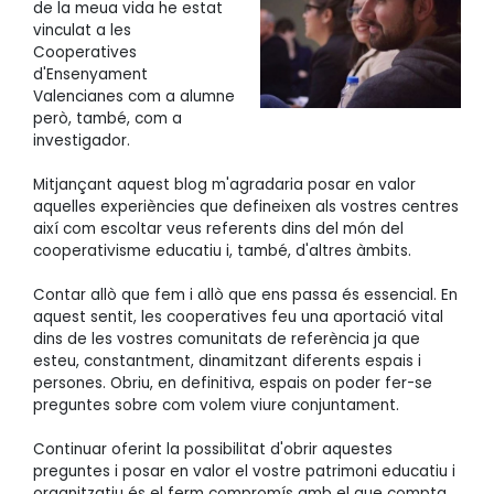
de la meua vida he estat
vinculat a les
Cooperatives
d'Ensenyament
Valencianes com a alumne
però, també, com a
investigador.
Mitjançant aquest blog m'agradaria posar en valor
aquelles experiències que defineixen als vostres centres
així com escoltar veus referents dins del món del
cooperativisme educatiu i, també, d'altres àmbits.
Contar allò que fem i allò que ens passa és essencial. En
aquest sentit, les cooperatives feu una aportació vital
dins de les vostres comunitats de referència ja que
esteu, constantment, dinamitzant diferents espais i
persones. Obriu, en definitiva, espais on poder fer-se
preguntes sobre com volem viure conjuntament.
Continuar oferint la possibilitat d'obrir aquestes
preguntes i posar en valor el vostre patrimoni educatiu i
organitzatiu és el ferm compromís amb el que compta