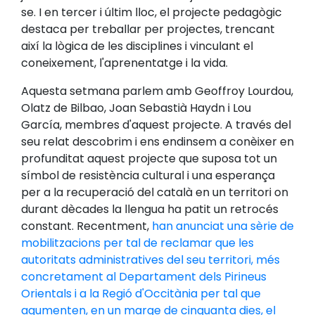
se. I en tercer i últim lloc, el projecte pedagògic
destaca per treballar per projectes, trencant
així la lògica de les disciplines i vinculant el
coneixement, l'aprenentatge i la vida.
Aquesta setmana parlem amb Geoffroy Lourdou,
Olatz de Bilbao, Joan Sebastià Haydn i Lou
García, membres d'aquest projecte. A través del
seu relat descobrim i ens endinsem a conèixer en
profunditat aquest projecte que suposa tot un
símbol de resistència cultural i una esperança
per a la recuperació del català en un territori on
durant dècades la llengua ha patit un retrocés
constant. Recentment,
han anunciat una sèrie de
mobilitzacions per tal de reclamar que les
autoritats administratives del seu territori, més
concretament al Departament dels Pirineus
Orientals i a la Regió d'Occitània per tal que
agumenten, en un marge de cinquanta dies, el