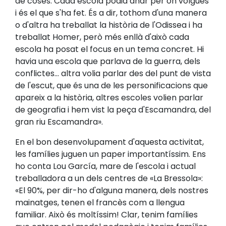
de coses. Cada escola podia anar per on volgués
i és el que s'ha fet. És a dir, tothom d'una manera
o d'altra ha treballat la història de l'Odissea i ha
treballat Homer, però més enllà d'això cada
escola ha posat el focus en un tema concret. Hi
havia una escola que parlava de la guerra, dels
conflictes... altra volia parlar des del punt de vista
de l'escut, que és una de les personificacions que
apareix a la història, altres escoles volien parlar
de geografia i hem vist la peça d'Escamandra, del
gran riu Escamandra».
En el bon desenvolupament d'aquesta activitat,
les famílies juguen un paper importantíssim. Ens
ho conta Lou García, mare de l'escola i actual
treballadora a un dels centres de «La Bressola»:
«El 90%, per dir-ho d'alguna manera, dels nostres
mainatges, tenen el francès com a llengua
familiar. Això és moltíssim! Clar, tenim famílies