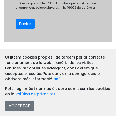
què és responsable UCEV, dirigint-se per escrit a la seu
al carrer Arquebisbe Mayoral, 11-b, 46002 de València.
Enviar
Amb el suport de:
Utilitzem cookies pròpies i de tercers per al correcte
funcionament de la web i l'anàlisi de les visites
rebudes. Si contínues navegant, considerem que
acceptes el seu ús. Pots canviar la configuració o
obtindre més informació
ací
.
Pots llegir més informació sobre com usem les cookies
en la
Política de privacitat
.
ACCEPTAR