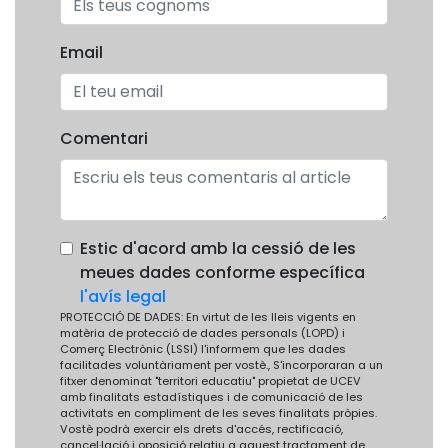
Email
Comentari
Estic d'acord amb la cessió de les
meues dades conforme específica
l'avís legal
PROTECCIÓ DE DADES: En virtut de les lleis vigents en
matèria de protecció de dades personals (LOPD) i
Comerç Electrònic (LSSI) l'informem que les dades
facilitades voluntàriament per vostè., S'incorporaran a un
fitxer denominat "territori educatiu" propietat de UCEV
amb finalitats estadístiques i de comunicació de les
activitats en compliment de les seves finalitats pròpies.
Vostè podrà exercir els drets d'accés, rectificació,
cancel·lació i oposició relatiu a aquest tractament de