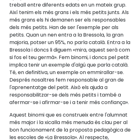
treball entre diferents edats en un mateix grup.
Així tenim els més grans i els més petits junts. Als
més grans els hi demanen ser els responsables
dels més petits. Han de ser l'exemple per als
petits. Quan un nen entra a la Bressola, la gran
majoria, potser un 95%, no parla català. Entra a la
Bressola i doncs li diguem «mira, aquest serà com
si fos el teu germà». Fem binomi, i doncs pel petit
implica tenir un exemple d'algú que parla català.
Té, en definitiva, un exemple on emmirallar-se.
Després nosaltres fem responsable al gran de
l'aprenentatge del petit. Això els ajuda a
responsabilitzar-se dels més petits i també a
afermar-se i afirmar-se i a tenir més confiança».
Aquest binomi que es construeix entre l'alumnat
més major i la xicalla més menuda és clau per al
bon funcionament de la proposta pedagògica de
les escoles de «La Bressola». Al respecte,