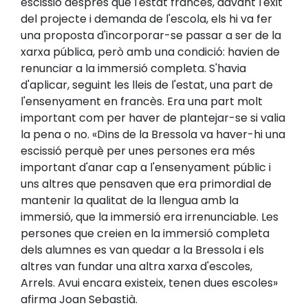
escissió després que l'estat francès, davant l'èxit
del projecte i demanda de l'escola, els hi va fer
una proposta d'incorporar-se passar a ser de la
xarxa pública, però amb una condició: havien de
renunciar a la immersió completa. S'havia
d'aplicar, seguint les lleis de l'estat, una part de
l'ensenyament en francès. Era una part molt
important com per haver de plantejar-se si valia
la pena o no. «Dins de la Bressola va haver-hi una
escissió perquè per unes persones era més
important d'anar cap a l'ensenyament públic i
uns altres que pensaven que era primordial de
mantenir la qualitat de la llengua amb la
immersió, que la immersió era irrenunciable. Les
persones que creien en la immersió completa
dels alumnes es van quedar a la Bressola i els
altres van fundar una altra xarxa d'escoles,
Arrels. Avui encara existeix, tenen dues escoles»
afirma Joan Sebastià.