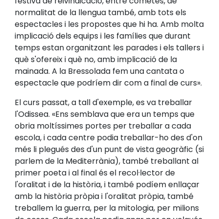
festiva de reivindicació, entre cometes, de
normalitat de la llengua també, amb tots els
espectacles i les propostes que hi ha. Amb molta
implicació dels equips i les famílies que durant
temps estan organitzant les parades i els tallers i
què s'ofereix i què no, amb implicació de la
mainada. A la Bressolada fem una cantata o
espectacle que podríem dir com a final de curs».
El curs passat, a tall d'exemple, es va treballar
l'Odissea. «Ens semblava que era un temps que
obria moltíssimes portes per treballar a cada
escola, i cada centre podia treballar-ho des d'on
més li plegués des d'un punt de vista geogràfic (si
parlem de la Mediterrània), també treballant al
primer poeta i al final és el recol·lector de
l'oralitat i de la història, i també podíem enllaçar
amb la història pròpia i l'oralitat pròpia, també
treballem la guerra, per la mitologia, per milions