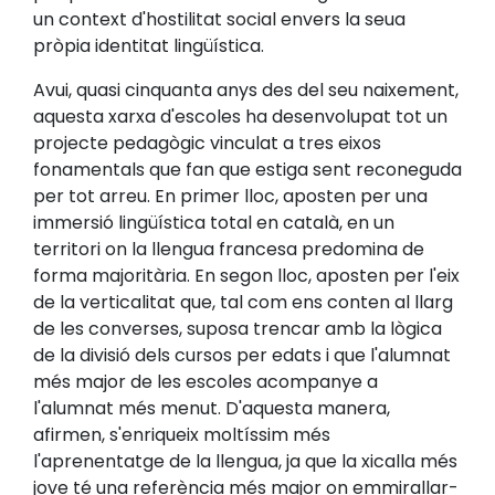
un context d'hostilitat social envers la seua
pròpia identitat lingüística.
Avui, quasi cinquanta anys des del seu naixement,
aquesta xarxa d'escoles ha desenvolupat tot un
projecte pedagògic vinculat a tres eixos
fonamentals que fan que estiga sent reconeguda
per tot arreu. En primer lloc, aposten per una
immersió lingüística total en català, en un
territori on la llengua francesa predomina de
forma majoritària. En segon lloc, aposten per l'eix
de la verticalitat que, tal com ens conten al llarg
de les converses, suposa trencar amb la lògica
de la divisió dels cursos per edats i que l'alumnat
més major de les escoles acompanye a
l'alumnat més menut. D'aquesta manera,
afirmen, s'enriqueix moltíssim més
l'aprenentatge de la llengua, ja que la xicalla més
jove té una referència més major on emmirallar-