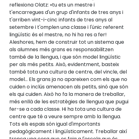
reflexiona Olatz: «tu ets un mestre i
t'encarregues d'un grup d'infants de tres anys i
t'arriben vint-i-cinc infants de tres anys al
setembre i t'omplen una classe i l'únic referent
lingüístic és el mestre, no hi ha res a fer!
Aleshores, hem de construir tot un sistema que
als alumnes més grans es responsabilitzen
també de la llengua, i que són model lingüístic
per als més petits. Això, evidentment, basteix
també tota una cultura de centre, del vincle, del
model... Els grans ja no apareixen com els que no
cuiden o inclús amenacen als petits, sinó que són
els qui cuiden. Això ho fa la manera de treballar,
més enllà de les estratègies de llengua que pugui
fer-se a cada classe. Hi ha tota una cultura de
centre que té a veure sempre amb la llengua.
Tots els espais són igual d'importants
pedagògicament i lingüísticament. Treballar així
trenca una cosa que es feia a l'escola que és