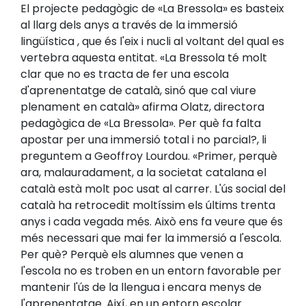
El projecte pedagògic de «La Bressola» es basteix
al llarg dels anys a través de la immersió
lingüística , que és l'eix i nucli al voltant del qual es
vertebra aquesta entitat. «La Bressola té molt
clar que no es tracta de fer una escola
d'aprenentatge de català, sinó que cal viure
plenament en català» afirma Olatz, directora
pedagògica de «La Bressola». Per què fa falta
apostar per una immersió total i no parcial?, li
preguntem a Geoffroy Lourdou. «Primer, perquè
ara, malauradament, a la societat catalana el
català està molt poc usat al carrer. L'ús social del
català ha retrocedit moltíssim els últims trenta
anys i cada vegada més. Això ens fa veure que és
més necessari que mai fer la immersió a l'escola.
Per què? Perquè els alumnes que venen a
l'escola no es troben en un entorn favorable per
mantenir l'ús de la llengua i encara menys de
l'aprenentatge. Així, en un entorn escolar