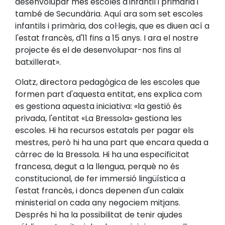
desenvolupar més escoles d'infantil i primària i
també de Secundària. Aquí ara som set escoles
infantils i primària, dos col·legis, que es diuen ací a
l'estat francès, d'11 fins a 15 anys. I ara el nostre
projecte és el de desenvolupar-nos fins al
batxillerat».
Olatz, directora pedagògica de les escoles que
formen part d'aquesta entitat, ens explica com
es gestiona aquesta iniciativa: «la gestió és
privada, l'entitat «La Bressola» gestiona les
escoles. Hi ha recursos estatals per pagar els
mestres, però hi ha una part que encara queda a
càrrec de la Bressola. Hi ha una especificitat
francesa, degut a la llengua, perquè no és
constitucional, de fer immersió lingüística a
l'estat francès, i doncs depenen d'un calaix
ministerial on cada any negociem mitjans.
Després hi ha la possibilitat de tenir ajudes