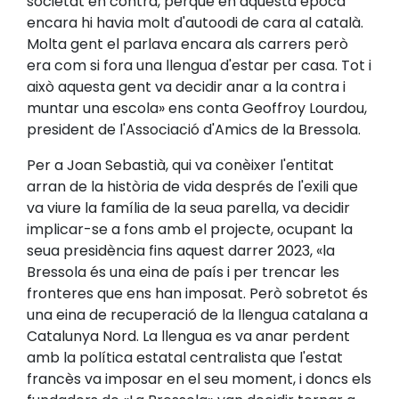
societat en contra, perquè en aquesta època
encara hi havia molt d'autoodi de cara al català.
Molta gent el parlava encara als carrers però
era com si fora una llengua d'estar per casa. Tot i
això aquesta gent va decidir anar a la contra i
muntar una escola» ens conta Geoffroy Lourdou,
president de l'Associació d'Amics de la Bressola.
Per a Joan Sebastià, qui va conèixer l'entitat
arran de la història de vida després de l'exili que
va viure la família de la seua parella, va decidir
implicar-se a fons amb el projecte, ocupant la
seua presidència fins aquest darrer 2023, «la
Bressola és una eina de país i per trencar les
fronteres que ens han imposat. Però sobretot és
una eina de recuperació de la llengua catalana a
Catalunya Nord. La llengua es va anar perdent
amb la política estatal centralista que l'estat
francès va imposar en el seu moment, i doncs els