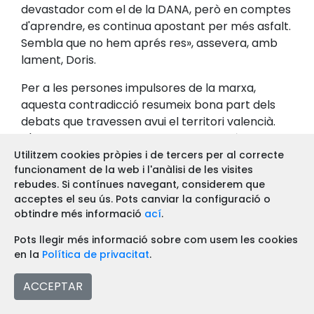
devastador com el de la DANA, però en comptes
d'aprendre, es continua apostant per més asfalt.
Sembla que no hem aprés res», assevera, amb
lament, Doris.
Per a les persones impulsores de la marxa,
aquesta contradicció resumeix bona part dels
debats que travessen avui el territori valencià.
D'una banda, els efectes del canvi climàtic fan
cada vegada més evident la necessitat de
Utilitzem cookies pròpies i de tercers per al correcte
funcionament de la web i l'anàlisi de les visites
preservar espais oberts capaços d'adaptar-se
rebudes. Si contínues navegant, considerem que
als episodis meteorològics extrems. De l'altra,
acceptes el seu ús. Pots canviar la configuració o
molts projectes urbanístics continuen
obtindre més informació
ací
.
plantejant-se sobre sòls agrícoles que
exerceixen precisament aquesta funció
Pots llegir més informació sobre com usem les cookies
en la
Política de privacitat
.
protectora. La marxa no pretén oferir respostes
tancades a aquest debat, però sí proporcionar
ACCEPTAR
eines perquè l'alumnat puga analitzar-lo
críticament.