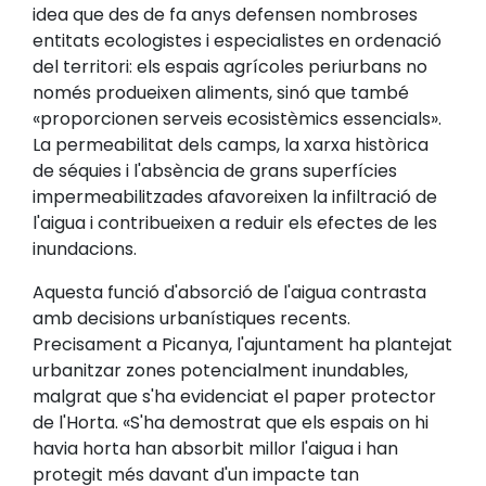
idea que des de fa anys defensen nombroses
entitats ecologistes i especialistes en ordenació
del territori: els espais agrícoles periurbans no
només produeixen aliments, sinó que també
«proporcionen serveis ecosistèmics essencials».
La permeabilitat dels camps, la xarxa històrica
de séquies i l'absència de grans superfícies
impermeabilitzades afavoreixen la infiltració de
l'aigua i contribueixen a reduir els efectes de les
inundacions.
Aquesta funció d'absorció de l'aigua contrasta
amb decisions urbanístiques recents.
Precisament a Picanya, l'ajuntament ha plantejat
urbanitzar zones potencialment inundables,
malgrat que s'ha evidenciat el paper protector
de l'Horta. «S'ha demostrat que els espais on hi
havia horta han absorbit millor l'aigua i han
protegit més davant d'un impacte tan