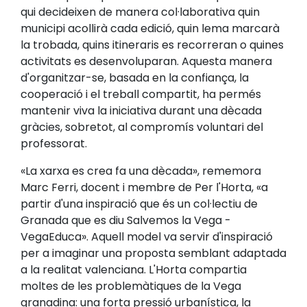
qui decideixen de manera col·laborativa quin
municipi acollirà cada edició, quin lema marcarà
la trobada, quins itineraris es recorreran o quines
activitats es desenvoluparan. Aquesta manera
d'organitzar-se, basada en la confiança, la
cooperació i el treball compartit, ha permés
mantenir viva la iniciativa durant una dècada
gràcies, sobretot, al compromís voluntari del
professorat.
«La xarxa es crea fa una dècada», rememora
Marc Ferri, docent i membre de Per l'Horta, «a
partir d'una inspiració que és un col·lectiu de
Granada que es diu Salvemos la Vega -
VegaEduca». Aquell model va servir d'inspiració
per a imaginar una proposta semblant adaptada
a la realitat valenciana. L'Horta compartia
moltes de les problemàtiques de la Vega
granadina: una forta pressió urbanística, la