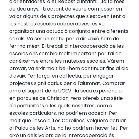
d'orientadores' o el 'Rebost d'Infantil'. Ja fa més
de deu anys, i tractant de veure com posar en
valor alguns dels projectes que s'estaven fent a
les nostres escoles cooperatives, es va
organitzar una actuació conjunta entre diferents
corals. Va ser un motiu per a dir «això hem de
fer-ho més». El treball d'intercooperació de les
escoles ens sembla molt important per tal de
conèixer-se entre les mateixes escoles. Vàrem
provar, va eixir molt bé i hem continuat fins al dia
d'avui». Fer força, en col·lectiu, per engegar
projectes significatius per a l'alumnat. Comptar
amb el suport de la UCEV i la seua experiència,
en paraules de Christian, «ens ofereix una sèrie
d'oportunitats a les quals nosaltres, com a
escoles particulars, no podríem accedir. Per
molt que l'escola 'Les Carolines' volguera actuar
al Palau de les Arts, no ho podríem haver fet. Per
això un dels valors de la intercooperació és