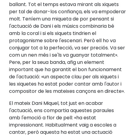
ballant. Tot el temps estava mirant als xiquets
per tal de donar-los confiança, els va empoderar
molt. Teníem una miqueta de por pensant si
l'actuació de Dani i els músics combinaria bé
amb la coral i si els xiquets tindrien el
protagonisme sobre l'escenari. Però ell ho va
conjugar tot a la perfecció, va ser preciós. Va ser
com un nen més i se'ls va guanyar totalment».
Pere, per la seua banda, afig un element
important que ha garantit el bon funcionament
de l'actuació: «un aspecte clau per als xiquets i
les xiquetes ha estat poder cantar amb l'autor i
compositor de les mateixes cançons en directe».
El mateix Dani Miquel, tot just en acabar
l'actuació, ens compartia aquestes paraules
amb l'emoció a flor de pell: «ha estat
impressionant. Habitualment vaig a escoles a
cantar, però aquesta ha estat una actuació