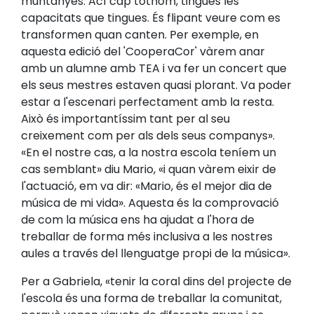
muntanyes. Ací cap tothom, tingues les
capacitats que tingues. És flipant veure com es
transformen quan canten. Per exemple, en
aquesta edició del 'CooperaCor' vàrem anar
amb un alumne amb TEA i va fer un concert que
els seus mestres estaven quasi plorant. Va poder
estar a l'escenari perfectament amb la resta.
Això és importantíssim tant per al seu
creixement com per als dels seus companys».
«En el nostre cas, a la nostra escola teníem un
cas semblant» diu Mario, «i quan vàrem eixir de
l'actuació, em va dir: «Mario, és el mejor dia de
música de mi vida». Aquesta és la comprovació
de com la música ens ha ajudat a l'hora de
treballar de forma més inclusiva a les nostres
aules a través del llenguatge propi de la música».
Per a Gabriela, «tenir la coral dins del projecte de
l'escola és una forma de treballar la comunitat,