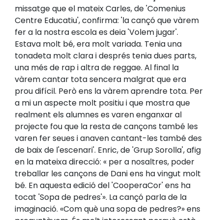
missatge que el mateix Carles, de 'Comenius
Centre Educatiu', confirma: 'la cançó que vàrem
fer a la nostra escola es deia 'Volem jugar'.
Estava molt bé, era molt variada. Tenia una
tonadeta molt clara i després tenia dues parts,
una més de rap i altra de reggae. Al final la
vàrem cantar tota sencera malgrat que era
prou difícil. Però ens la vàrem aprendre tota. Per
a mi un aspecte molt positiu i que mostra que
realment els alumnes es varen enganxar al
projecte fou que la resta de cançons també les
varen fer seues i anaven cantant-les també des
de baix de l'escenari'. Enric, de 'Grup Sorolla', afig
en la mateixa direcció: « per a nosaltres, poder
treballar les cançons de Dani ens ha vingut molt
bé. En aquesta edició del 'CooperaCor' ens ha
tocat 'Sopa de pedres'». La cançó parla de la
imaginació. «Com què una sopa de pedres?» ens