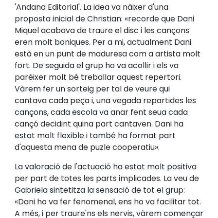
'Andana Editorial'. La idea va nàixer d'una
proposta inicial de Christian: «recorde que Dani
Miquel acabava de traure el disc i les cançons
eren molt boniques. Per a mi, actualment Dani
està en un punt de maduresa com a artista molt
fort. De seguida el grup ho va acollir i els va
parèixer molt bé treballar aquest repertori.
Vàrem fer un sorteig per tal de veure qui
cantava cada peça i, una vegada repartides les
cançons, cada escola va anar fent seua cada
cançó decidint quina part cantaven. Dani ha
estat molt flexible i també ha format part
d'aquesta mena de puzle cooperatiu».
La valoració de l'actuació ha estat molt positiva
per part de totes les parts implicades. La veu de
Gabriela sintetitza la sensació de tot el grup:
«Dani ho va fer fenomenal, ens ho va facilitar tot.
A més, i per traure'ns els nervis, vàrem començar