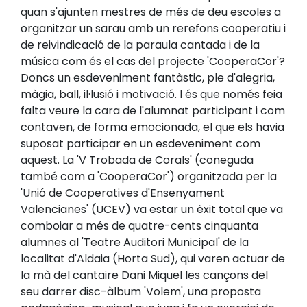
quan s'ajunten mestres de més de deu escoles a
organitzar un sarau amb un rerefons cooperatiu i
de reivindicació de la paraula cantada i de la
música com és el cas del projecte 'CooperaCor'?
Doncs un esdeveniment fantàstic, ple d'alegria,
màgia, ball, il·lusió i motivació. I és que només feia
falta veure la cara de l'alumnat participant i com
contaven, de forma emocionada, el que els havia
suposat participar en un esdeveniment com
aquest. La 'V Trobada de Corals' (coneguda
també com a 'CooperaCor') organitzada per la
'Unió de Cooperatives d'Ensenyament
Valencianes' (UCEV) va estar un èxit total que va
comboiar a més de quatre-cents cinquanta
alumnes al 'Teatre Auditori Municipal' de la
localitat d'Aldaia (Horta Sud), qui varen actuar de
la mà del cantaire Dani Miquel les cançons del
seu darrer disc-àlbum 'Volem', una proposta