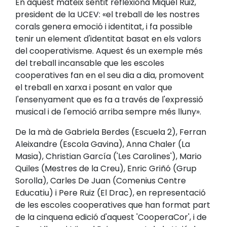
En aquest mateix sentit reflexiona Miquel Ruiz,
president de la UCEV: «el treball de les nostres
corals genera emoció i identitat, i fa possible
tenir un element d'identitat basat en els valors
del cooperativisme. Aquest és un exemple més
del treball incansable que les escoles
cooperatives fan en el seu dia a dia, promovent
el treball en xarxa i posant en valor que
l'ensenyament que es fa a través de l'expressió
musical i de l'emoció arriba sempre més lluny».
De la mà de Gabriela Berdes (Escuela 2), Ferran
Aleixandre (Escola Gavina), Anna Chaler (La
Masia), Christian García ('Les Carolines'), Mario
Quiles (Mestres de la Creu), Enric Griñó (Grup
Sorolla), Carles De Juan (Comenius Centre
Educatiu) i Pere Ruiz (El Drac), en representació
de les escoles cooperatives que han format part
de la cinquena edició d'aquest 'CooperaCor', i de