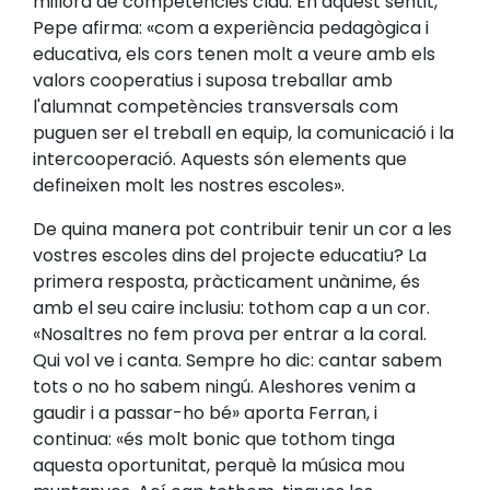
millora de competències clau. En aquest sentit,
Pepe afirma: «com a experiència pedagògica i
educativa, els cors tenen molt a veure amb els
valors cooperatius i suposa treballar amb
l'alumnat competències transversals com
puguen ser el treball en equip, la comunicació i la
intercooperació. Aquests són elements que
defineixen molt les nostres escoles».
De quina manera pot contribuir tenir un cor a les
vostres escoles dins del projecte educatiu? La
primera resposta, pràcticament unànime, és
amb el seu caire inclusiu: tothom cap a un cor.
«Nosaltres no fem prova per entrar a la coral.
Qui vol ve i canta. Sempre ho dic: cantar sabem
tots o no ho sabem ningú. Aleshores venim a
gaudir i a passar-ho bé» aporta Ferran, i
continua: «és molt bonic que tothom tinga
aquesta oportunitat, perquè la música mou