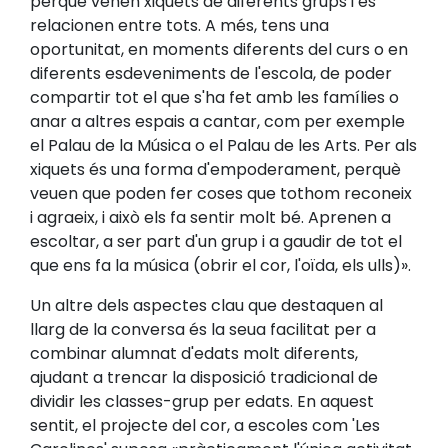
perquè venen xiquets de diferents grups i es
relacionen entre tots. A més, tens una
oportunitat, en moments diferents del curs o en
diferents esdeveniments de l'escola, de poder
compartir tot el que s'ha fet amb les famílies o
anar a altres espais a cantar, com per exemple
el Palau de la Música o el Palau de les Arts. Per als
xiquets és una forma d'empoderament, perquè
veuen que poden fer coses que tothom reconeix
i agraeix, i això els fa sentir molt bé. Aprenen a
escoltar, a ser part d'un grup i a gaudir de tot el
que ens fa la música (obrir el cor, l'oïda, els ulls)».
Un altre dels aspectes clau que destaquen al
llarg de la conversa és la seua facilitat per a
combinar alumnat d'edats molt diferents,
ajudant a trencar la disposició tradicional de
dividir les classes-grup per edats. En aquest
sentit, el projecte del cor, a escoles com 'Les