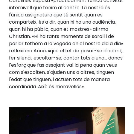
Carolines' suposa «pràcticament l'única activitat
internivell que tenim al centre. La nostra és
l'única assignatura que té sentit quan es
comparteix, és a dir, quan hi ha una audiència,
quan hi ha públic, quan et mostres» afirma
Christian. «Hi ha tants moments de soroll i de
parlar tothom a la vegada en el nostre dia a dia»
reflexiona Anna, «que el fet de posar-se d'acord,
fer silenci, escoltar-se, cantar tots a una... doncs
l'esforç que fas assajant val la pena quan veus
com s'escolten, s'ajuden uns a altres, tinguen
l'edat que tinguen, i actuen tots de manera
coordinada. Això és meravellós».