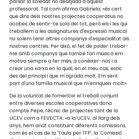
pal·liar la soledat no desitjada d'aquest
professorat. Tal com afirma Gabriela: «és cert
que dins dels nostres projectes cooperatius no
acabes de sentir-te sola del tot, però els i les qui
treballem a les assignatures d'expressió musical
no solem tenir altres companys d'especialitat als
nostres centres. Per això, el fet de poder trobar-
me amb companys que també fan música em
motiva sempre a fer més, a conèixer-nos i a
crear una xarxa en la qual, en el meu cas, estic
des del principi i que m'agrada molt. Em sent
part d'una família musical que m'enriqueix molt».
De la voluntat de fomentar el treball conjunt
entre diverses escoles cooperatives dona
compte Pepe, tècnic de projectes tant de la
UCEV com a FEVECTA: «a la UCEV, al llarg dels
anys, hem anat constituint diferents comissions,
com és el cas de la 'Taula per l'FP', la 'Comissió