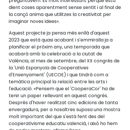
preguntàvem. És molt interessant perquè està
dient coses aparentment sense sentit i al final de
la cançó anima que utilitzes la creativitat per
imaginar noves idees».
Aquest projecte ja pensa més enllà d'aquest
2023 que està quasi acabant i s'emmiralla ja a
planificar el pròxim any, una temporada que
acabarà amb la celebració a la ciutat de
València, al mes de setembre, del XX congrés de
la 'Unió Espanyola de Cooperatives
d'Ensenyament' (UECOE) i que tindrà com a
temàtica principal la relació entre les arts i
l'educació. «Pensem que el 'CooperaCor' ha de
tenir un paper rellevant en aquest congrés.
Després d'haver realitzat cinc edicions de tanta
envergadura, per a nosaltres suposa una mostra
molt important del que s'està fent des del
cooperativisme educatiu valencià, i això ho hem