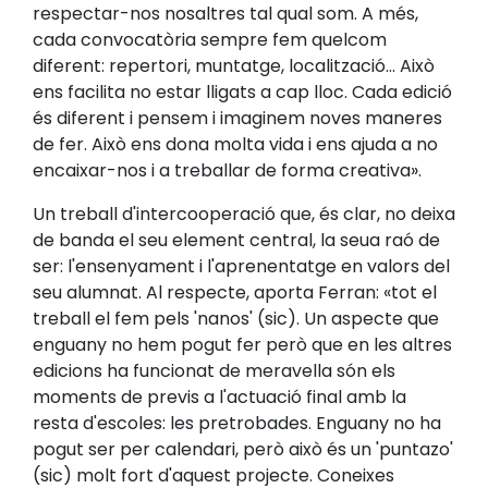
respectar-nos nosaltres tal qual som. A més,
cada convocatòria sempre fem quelcom
diferent: repertori, muntatge, localització... Això
ens facilita no estar lligats a cap lloc. Cada edició
és diferent i pensem i imaginem noves maneres
de fer. Això ens dona molta vida i ens ajuda a no
encaixar-nos i a treballar de forma creativa».
Un treball d'intercooperació que, és clar, no deixa
de banda el seu element central, la seua raó de
ser: l'ensenyament i l'aprenentatge en valors del
seu alumnat. Al respecte, aporta Ferran: «tot el
treball el fem pels 'nanos' (sic). Un aspecte que
enguany no hem pogut fer però que en les altres
edicions ha funcionat de meravella són els
moments de previs a l'actuació final amb la
resta d'escoles: les pretrobades. Enguany no ha
pogut ser per calendari, però això és un 'puntazo'
(sic) molt fort d'aquest projecte. Coneixes