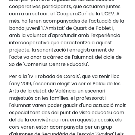
cooperatives participants, que actuaren juntes
com a un sol cor: el 'CooperaCor' de la UCEV. A
més, ho feren acompanyades de l'actuació de la
banda juvenil 'L'Amistat' de Quart de Poblet i,
amb la voluntat d'aprofundir amb l'experiència
intercooperativa que caracteritza a aquest
projecte, la sonorització i enregistrament de
l'acte va anar a càrrec de l'alumnat del cicle de
So de 'Comenius Centre Educatiu'.
Per a la 'IV Trobada de Corals', que va tenir lloc
l'any 2019, l'escenari elegit va ser el Palau de les
Arts de la ciutat de València, un escenari
majestuós on les famílies, el professorat i
l'alumnat varen poder gaudir d'una actuació molt
especial tant des del punt de vista educatiu com
del de la convivència i on, en aquesta ocasió, els
cors varen estar acompanyats per un grup
d'alumnes de Secundària de l'escola 'Gavina' i els