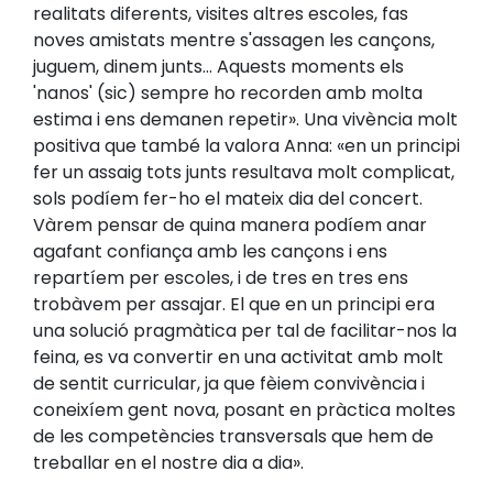
realitats diferents, visites altres escoles, fas
noves amistats mentre s'assagen les cançons,
juguem, dinem junts... Aquests moments els
'nanos' (sic) sempre ho recorden amb molta
estima i ens demanen repetir». Una vivència molt
positiva que també la valora Anna: «en un principi
fer un assaig tots junts resultava molt complicat,
sols podíem fer-ho el mateix dia del concert.
Vàrem pensar de quina manera podíem anar
agafant confiança amb les cançons i ens
repartíem per escoles, i de tres en tres ens
trobàvem per assajar. El que en un principi era
una solució pragmàtica per tal de facilitar-nos la
feina, es va convertir en una activitat amb molt
de sentit curricular, ja que fèiem convivència i
coneixíem gent nova, posant en pràctica moltes
de les competències transversals que hem de
treballar en el nostre dia a dia».