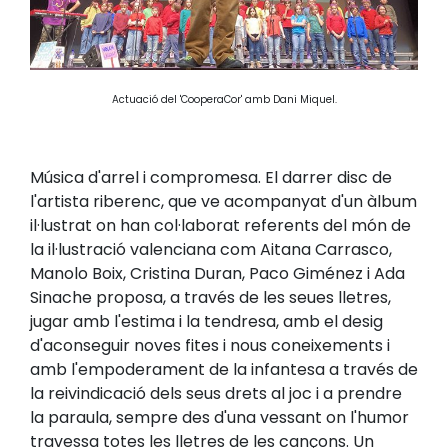
Actuació del 'CooperaCor' amb Dani Miquel.
Música d'arrel i compromesa. El darrer disc de
l'artista riberenc, que ve acompanyat d'un àlbum
il·lustrat on han col·laborat referents del món de
la il·lustració valenciana com Aitana Carrasco,
Manolo Boix, Cristina Duran, Paco Giménez i Ada
Sinache proposa, a través de les seues lletres,
jugar amb l'estima i la tendresa, amb el desig
d'aconseguir noves fites i nous coneixements i
amb l'empoderament de la infantesa a través de
la reivindicació dels seus drets al joc i a prendre
la paraula, sempre des d'una vessant on l'humor
travessa totes les lletres de les cançons. Un