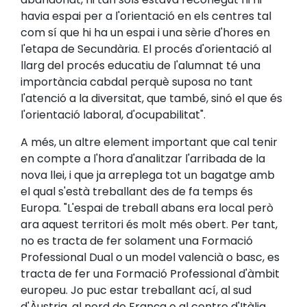
havia espai per a l'orientació en els centres tal
com sí que hi ha un espai i una sèrie d'hores en
l'etapa de Secundària. El procés d'orientació al
llarg del procés educatiu de l'alumnat té una
importància cabdal perquè suposa no tant
l'atenció a la diversitat, que també, sinó el que és
l'orientació laboral, d'ocupabilitat".
A més, un altre element important que cal tenir
en compte a l'hora d'analitzar l'arribada de la
nova llei, i que ja arreplega tot un bagatge amb
el qual s'està treballant des de fa temps és
Europa. "L'espai de treball abans era local però
ara aquest territori és molt més obert. Per tant,
no es tracta de fer solament una Formació
Professional Dual o un model valencià o basc, es
tracta de fer una Formació Professional d'àmbit
europeu. Jo puc estar treballant ací, al sud
d'Àustria, al nord de França o al centre d'Itàlia.