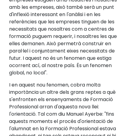
amb les empreses, això també serà un punt
d'inflexió interessant en l'anàlisi i en les
referències que les empreses tinguen de les
necessitats que nosaltres com a centres de
formació puguem requerir, i nosaltres les que
elles demanen. Això permetrà construir en
paral·lel i conjuntament eixes necessitats de
futur. I aquest no és un fenomen que estiga
ocorrent ací, al nostre país. És un fenomen
global, no local".
I en aquest nou fenomen, cobra molta
importància un altre dels grans reptes a què
s'enfronten els ensenyaments de Formació
Professional arran d'aquesta nova llei:
l'orientació. Tal com diu Manuel Ayerbe: "fins
aquests moments el procés d'orientació de
l'alumnat en la Formació Professional estava
abandonat, ni tan sols estava reconegut ni hi