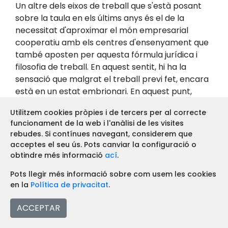
Un altre dels eixos de treball que s'està posant
sobre la taula en els últims anys és el de la
necessitat d'aproximar el món empresarial
cooperatiu amb els centres d'ensenyament que
també aposten per aquesta fórmula jurídica i
filosofia de treball. En aquest sentit, hi ha la
sensació que malgrat el treball previ fet, encara
està en un estat embrionari. En aquest punt,
afirma Ana Llorens: "aquest és un objectiu que
Utilitzem cookies pròpies i de tercers per al correcte
volem que es veja complit prompte. Vàrem
funcionament de la web i l'anàlisi de les visites
començar a tenir reunions amb la Confederació
rebudes. Si contínues navegant, considerem que
de Cooperatives de la Comunitat Valenciana
acceptes el seu ús. Pots canviar la configuració o
(CONCOVAL) i tots els sectors empresarials que
obtindre més informació
ací
.
representen i, potser a València tenim poc de
Pots llegir més informació sobre com usem les cookies
futur ja que dins del món de l'empresa
en la
Política de privacitat
.
cooperativa hi ha molt de sector agrari i d'arts
gràfiques. I els pocs centres d'ensenyament
ACCEPTAR
cooperatius que treballem aquests sectors no
donem l'abast. Però bé, estem començant en