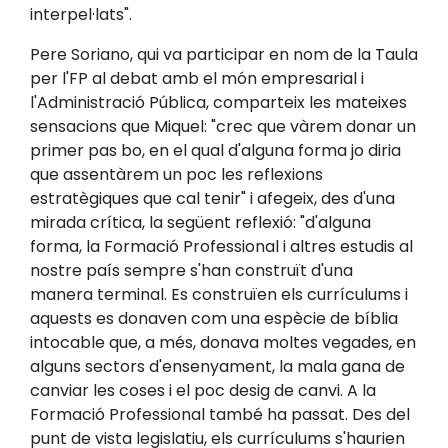
interpel·lats".
Pere Soriano, qui va participar en nom de la Taula
per l'FP al debat amb el món empresarial i
l'Administració Pública, comparteix les mateixes
sensacions que Miquel: "crec que vàrem donar un
primer pas bo, en el qual d'alguna forma jo diria
que assentàrem un poc les reflexions
estratègiques que cal tenir" i afegeix, des d'una
mirada crítica, la següent reflexió: "d'alguna
forma, la Formació Professional i altres estudis al
nostre país sempre s'han construït d'una
manera terminal. Es construïen els currículums i
aquests es donaven com una espècie de bíblia
intocable que, a més, donava moltes vegades, en
alguns sectors d'ensenyament, la mala gana de
canviar les coses i el poc desig de canvi. A la
Formació Professional també ha passat. Des del
punt de vista legislatiu, els currículums s'haurien