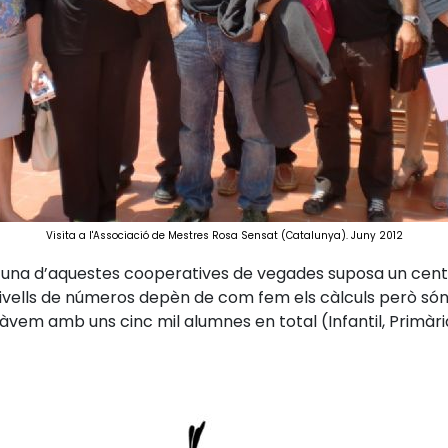
Visita a l'Associació de Mestres Rosa Sensat (Catalunya). Juny 2012
cuna d’aquestes cooperatives de vegades suposa un centr
nivells de números depèn de com fem els càlculs però só
em amb uns cinc mil alumnes en total (Infantil, Primària