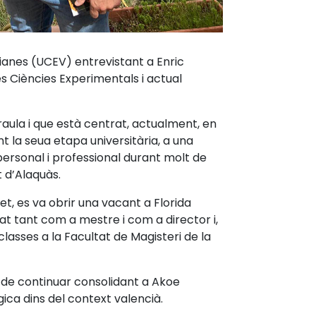
anes (UCEV) entrevistant a Enric
es Ciències Experimentals i actual
raula i que està centrat, actualment, en
t la seua etapa universitària, a una
personal i professional durant molt de
t d’Alaquàs.
et, es va obrir una vacant a Florida
rat tant com a mestre i com a director i,
classes a la Facultat de Magisteri de la
e de continuar consolidant a Akoe
ica dins del context valencià.