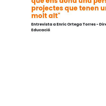
que ens dona una pers
projectes que tenen un
molt alt"
Entrevista a Enric Ortega Torres - D
Educació