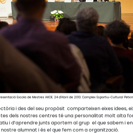
resentació Escola de Mestres AKOE. 24 d'Abril de 2013. Complex Esportiu-Cultural Petxi
ctòria i des del seu propòsit comparteixen eixes idees, e
ctes dels nostres centres té una personalitat molt alta 
ratiu i d’aprendre junts aportem al grup el que sabem i e
 nostre alumnat i és el que fem com a organització.