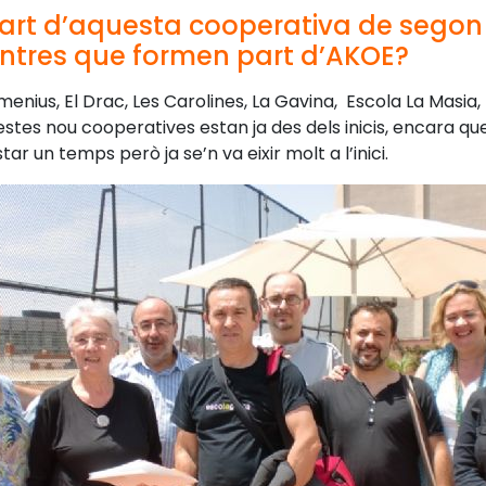
art d’aquesta cooperativa de segon 
entres que formen part d’AKOE?
nius, El Drac, Les Carolines, La Gavina, Escola La Masia,
stes nou cooperatives estan ja des dels inicis, encara que 
ar un temps però ja se’n va eixir molt a l’inici.