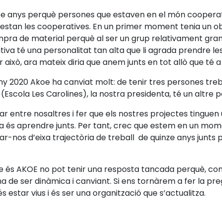
e anys perquè persones que estaven en el món cooperatiu 
i estan les cooperatives. En un primer moment tenia un ob
mpra de material perquè al ser un grup relativament gran
a té una personalitat tan alta que li agrada prendre les 
er això, ara mateix diria que anem junts en tot allò que t
y 2020 Akoe ha canviat molt: de tenir tres persones treb
Escola Les Carolines), la nostra presidenta, té un altre 
r entre nosaltres i fer que els nostres projectes tinguen 
ea és aprendre junts. Per tant, crec que estem en un mom
r-nos d’eixa trajectòria de treball de quinze anys junts
ue és AKOE no pot tenir una resposta tancada perquè, co
a de ser dinàmica i canviant. Si ens tornàrem a fer la pr
s estar vius i és ser una organització que s’actualitza.