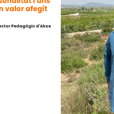
onalitat i uns
 valor afegit
irector Pedagògic d'Akoe