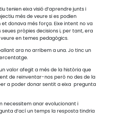
tenien eixa visió d’aprendre junts i
jectiu més de veure si es podien
 et donava més força. Eixe intent no va
seues pròpies decisions i, per tant, era
é a veure en temes pedagògics.
allant ara no arribem a una. Jo tinc un
percentatge.
un valor afegit a més de la història que
ent de reinventar-nos però no des de la
 per a poder donar sentit a eixa pregunta
m necessitem anar evolucionant i
egunta d’ací un temps la resposta tindria