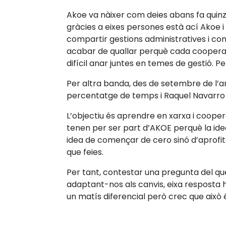
Akoe va nàixer com deies abans fa quinz
gràcies a eixes persones està ací Akoe 
compartir gestions administratives i co
acabar de quallar perquè cada cooperativ
difícil anar juntes en temes de gestió. P
Per altra banda, des de setembre de l’an
percentatge de temps i Raquel Navarro (
L’objectiu és aprendre en xarxa i coopera
tenen per ser part d’AKOE perquè la id
idea de començar de cero sinó d’aprofita
que feies.
Per tant, contestar una pregunta del q
adaptant-nos als canvis, eixa resposta h
un matís diferencial però crec que això é