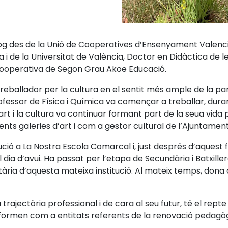
og des de la Unió de Cooperatives d’Ensenyament Valenci
a i de la Universitat de València, Doctor en Didàctica de l
Cooperativa de Segon Grau Akoe Educació.
reballador per la cultura en el sentit més ample de la pa
ofessor de Física i Química va començar a treballar, duran
art i la cultura va continuar formant part de la seua vida 
ents galeries d’art i com a gestor cultural de l’Ajuntamen
ució a La Nostra Escola Comarcal i, just després d’aquest f
l dia d’avui. Ha passat per l’etapa de Secundària i Batxille
tària d’aquesta mateixa institució. Al mateix temps, dona 
rajectòria professional i de cara al seu futur, té el rept
nformen com a entitats referents de la renovació pedagòg