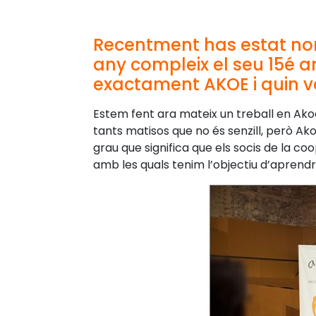
Recentment has estat nom
any compleix el seu 15é an
exactament AKOE i quin va
Estem fent ara mateix un treball en Ak
tants matisos que no és senzill, però A
grau que significa que els socis de la c
amb les quals tenim l’objectiu d’aprendr