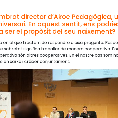
brat director d’Akoe Pedagògica, u
iversari. En aquest sentit, ens podrie
 ser el propòsit del seu naixement?
oe en el que tractem de respondre a eixa pregunta. Respo
koe sobretot significa treballar de manera cooperativa.
ooperativa són altres cooperatives. En el nostre cas som n
e en xarxa i créixer conjuntament.