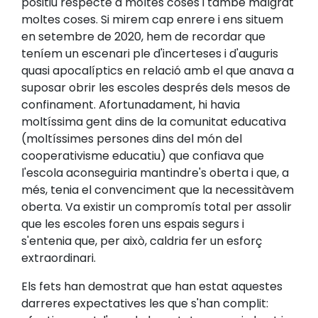
positiu respecte a moltes coses i també malgrat
moltes coses. Si mirem cap enrere i ens situem
en setembre de 2020, hem de recordar que
teníem un escenari ple d'incerteses i d'auguris
quasi apocalíptics en relació amb el que anava a
suposar obrir les escoles després dels mesos de
confinament. Afortunadament, hi havia
moltíssima gent dins de la comunitat educativa
(moltíssimes persones dins del món del
cooperativisme educatiu) que confiava que
l'escola aconseguiria mantindre's oberta i que, a
més, tenia el convenciment que la necessitàvem
oberta. Va existir un compromís total per assolir
que les escoles foren uns espais segurs i
s'entenia que, per això, caldria fer un esforç
extraordinari.
Els fets han demostrat que han estat aquestes
darreres expectatives les que s'han complit: