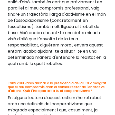
enllà d'això, també és cert que prèviament i en
paral·lel al meu compromís professional, vaig
tindre un trajectòria llarga d'activisme en el món
de l'associacionisme (concretament en
l'escoltisme), també molt lligada al treball de
base. Això acaba donant-te una determinada
visió d'allò que t'envolta i de la teua
responsabilitat, diguérem moral, envers aquest
entorn; acaba ajudant-te a situar-te en una
determinada manera d'entendre la realitat en la
qual i amb la qual treballes.
L'any 2018 vares arribar a la presidència de la UCEV malgrat
que el teu compromís amb el consell rector de l'entitat ve
d'abans. Què t'ha aportat a tu el cooperativisme?
En alguna lectura d'aquest estiu m'he retrobat
amb una definició del cooperativisme que
m'agrada especialment i que, casualment, ja