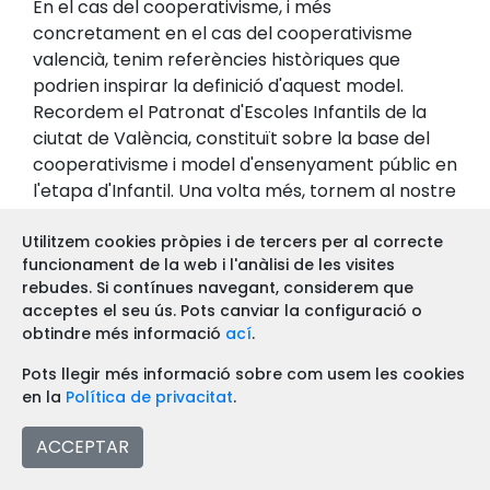
En el cas del cooperativisme, i més
concretament en el cas del cooperativisme
valencià, tenim referències històriques que
podrien inspirar la definició d'aquest model.
Recordem el Patronat d'Escoles Infantils de la
ciutat de València, constituït sobre la base del
cooperativisme i model d'ensenyament públic en
l'etapa d'Infantil. Una volta més, tornem al nostre
patrimoni!
Utilitzem cookies pròpies i de tercers per al correcte
Jo crec que el desenvolupament de la LOMLOE
funcionament de la web i l'anàlisi de les visites
ens donarà, al cooperativisme, oportunitats de
rebudes. Si contínues navegant, considerem que
acceptes el seu ús. Pots canviar la configuració o
posicionar-nos respecte a la definició d'aquests i
obtindre més informació
ací
.
de molts altres temes que implicarà la
consolidació del nou sistema educatiu que es
Pots llegir més informació sobre com usem les cookies
planteja.
en la
Política de privacitat
.
ACCEPTAR