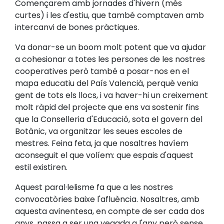
Començarem amb jornades d'hivern (més
curtes) i les d'estiu, que també comptaven amb
intercanvi de bones pràctiques.
Va donar-se un boom molt potent que va ajudar
a cohesionar a totes les persones de les nostres
cooperatives però també a posar-nos en el
mapa educatiu del País Valencià, perquè venia
gent de tots els llocs, i va haver-hi un creixement
molt ràpid del projecte que ens va sostenir fins
que la Conselleria d'Educació, sota el govern del
Botànic, va organitzar les seues escoles de
mestres. Feina feta, ja que nosaltres havíem
aconseguit el que volíem: que espais d'aquest
estil existiren.
Aquest paral·lelisme fa que a les nostres
convocatòries baixe l'afluència. Nosaltres, amb
aquesta avinentesa, en compte de ser cada dos
anys, passa a ser una vegada a l'any però sense