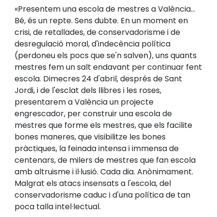
«Presentem una escola de mestres a València...
Bé, és un repte. Sens dubte. En un moment en
crisi, de retallades, de conservadorisme i de
desregulació moral, d'indecència política
(perdoneu els pocs que se'n salven), uns quants
mestres fem un salt endavant per continuar fent
escola. Dimecres 24 d'abril, després de Sant
Jordi, i de l'esclat dels llibres i les roses,
presentarem a València un projecte
engrescador, per construir una escola de
mestres que forme els mestres, que els facilite
bones maneres, que visibilitze les bones
pràctiques, la feinada intensa i immensa de
centenars, de milers de mestres que fan escola
amb altruisme i il·lusió. Cada dia. Anònimament.
Malgrat els atacs insensats a l'escola, del
conservadorisme caduc i d'una política de tan
poca talla intel·lectual.