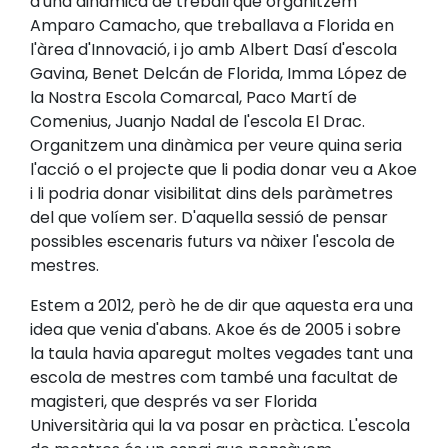
d'una dinàmica de treball que organitzem
Amparo Camacho, que treballava a Florida en
l'àrea d'Innovació, i jo amb Albert Dasí d'escola
Gavina, Benet Delcán de Florida, Imma López de
la Nostra Escola Comarcal, Paco Martí de
Comenius, Juanjo Nadal de l'escola El Drac.
Organitzem una dinàmica per veure quina seria
l'acció o el projecte que li podia donar veu a Akoe
i li podria donar visibilitat dins dels paràmetres
del que volíem ser. D'aquella sessió de pensar
possibles escenaris futurs va nàixer l'escola de
mestres.
Estem a 2012, però he de dir que aquesta era una
idea que venia d'abans. Akoe és de 2005 i sobre
la taula havia aparegut moltes vegades tant una
escola de mestres com també una facultat de
magisteri, que després va ser Florida
Universitària qui la va posar en pràctica. L'escola