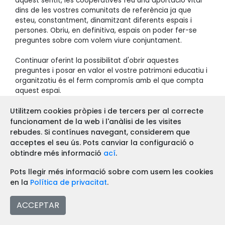
aquest sentit, les cooperatives feu una aportació vital
dins de les vostres comunitats de referència ja que
esteu, constantment, dinamitzant diferents espais i
persones. Obriu, en definitiva, espais on poder fer-se
preguntes sobre com volem viure conjuntament.
Continuar oferint la possibilitat d'obrir aquestes
preguntes i posar en valor el vostre patrimoni educatiu i
organitzatiu és el ferm compromís amb el que compta
aquest espai.
Utilitzem cookies pròpies i de tercers per al correcte
Twitter: @fridamnrules
Instagram: @fridamnr
funcionament de la web i l'anàlisi de les visites
rebudes. Si contínues navegant, considerem que
acceptes el seu ús. Pots canviar la configuració o
obtindre més informació
ací
.
Pots llegir més informació sobre com usem les cookies
COMENTARIS
en la
Política de privacitat
.
Encara no hi ha cap comentari, escriu tu
ACCEPTAR
el primer