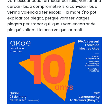
Vam buscar cada formador ací i allà, vam anar a
cercar-los, a comprometre'ls, a convidar-los a
venir a València a fer escola —la mare t'ho pot
explicar tot plegat, perquè vam fer viatges
plegats per trobar qui i què. I vam encertar de
ple què volíem. I la cosa va quallar molt.