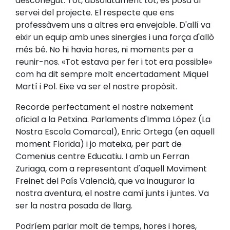
desconegut. Tot, absolutament tot, es posà al
servei del projecte. El respecte que ens
professàvem uns a altres era envejable. D'allí va
eixir un equip amb unes sinergies i una força d'allò
més bé. No hi havia hores, ni moments per a
reunir-nos. «Tot estava per fer i tot era possible»
com ha dit sempre molt encertadament Miquel
Martí i Pol. Eixe va ser el nostre propòsit.
Recorde perfectament el nostre naixement
oficial a la Petxina. Parlaments d'Imma López (La
Nostra Escola Comarcal), Enric Ortega (en aquell
moment Florida) i jo mateixa, per part de
Comenius centre Educatiu. I amb un Ferran
Zuriaga, com a representant d'aquell Moviment
Freinet del País Valencià, que va inaugurar la
nostra aventura, el nostre camí junts i juntes. Va
ser la nostra posada de llarg.
Podríem parlar molt de temps, hores i hores,