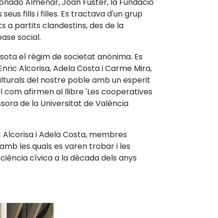
donado Almenar, Joan Fuster, la Fundació
us fills i filles. Es tractava d'un grup
s a partits clandestins, des de la
ase social.
 sota el règim de societat anònima. Es
 Enric Alcorisa, Adela Costa i Carme Mira,
ulturals del nostre poble amb un esperit
l com afirmen al llibre 'Les cooperatives
ssora de la Universitat de València
c Alcorisa i Adela Costa, membres
 amb les quals es varen trobar i les
sciència cívica a la dècada dels anys