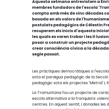
Aquesta setmana entrevistem a Enric
membres fundadors de l'escola 'Tra
compta amb més de cinc dècades co
basada en els valors de l'humanisme 
postulats pedagògics de Célestin Fre
recuperem els inicis d'aquesta inicia
les quals es varen trobar i les il·lusi
posar a construir un projecte pedagògi
crear consciència cívica a la dècada
segle passat.
Les pràctiques democràtiques a l'escola 
sota el paraigua pedagògic de la Secció 
pedagògic sota els projectes 'Mistral' i, f
La Tramuntana fou un projecte de caràcte
escola alternativa a la franquista: valen
centres. En aquest sentit, i donades les