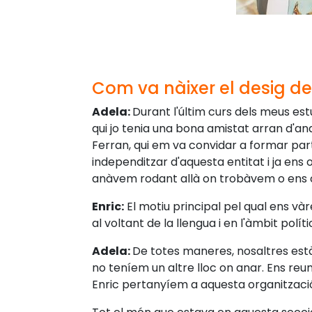
Com va nàixer el desig de
Adela:
Durant l'últim curs dels meus e
qui jo tenia una bona amistat arran d'anar
Ferran, qui em va convidar a formar part
independitzar d'aquesta entitat i ja e
anàvem rodant allà on trobàvem o ens c
Enric:
El motiu principal pel qual ens 
al voltant de la llengua i en l'àmbit políti
Adela:
De totes maneres, nosaltres est
no teníem un altre lloc on anar. Ens reun
Enric pertanyíem a aquesta organitzaci