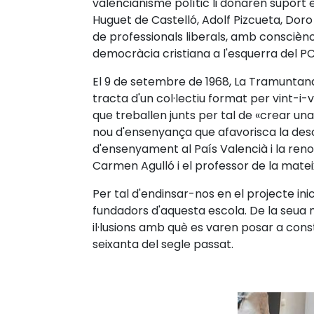
valencianisme polític li donaren suport
Huguet de Castelló, Adolf Pizcueta, Doro Ba
de professionals liberals, amb consciènci
democràcia cristiana a l'esquerra del PC
El 9 de setembre de 1968, La Tramuntana 
tracta d'un col·lectiu format per vint-i-v
que treballen junts per tal de «crear un
nou d'ensenyança que afavorisca la desclo
d'ensenyament al País Valencià i la reno
Carmen Agulló i el professor de la matei
Per tal d'endinsar-nos en el projecte i
fundadors d'aquesta escola. De la seua mà
il·lusions amb què es varen posar a const
seixanta del segle passat.