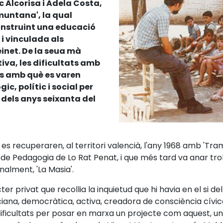
 Alcorisa i Adela Costa,
muntana', la qual
nstruint una educació
i vinculada als
inet. De la seua mà
tiva, les dificultats amb
ons amb què es varen
c, polític i social per
 dels anys seixanta del
es recuperaren, al territori valencià, l'any 1968 amb 'T
de Pedagogia de Lo Rat Penat, i que més tard va anar troba
inalment, 'La Masia'.
r privat que recollia la inquietud que hi havia en el si d
ciana, democràtica, activa, creadora de consciència cívica
 dificultats per posar en marxa un projecte com aquest, un