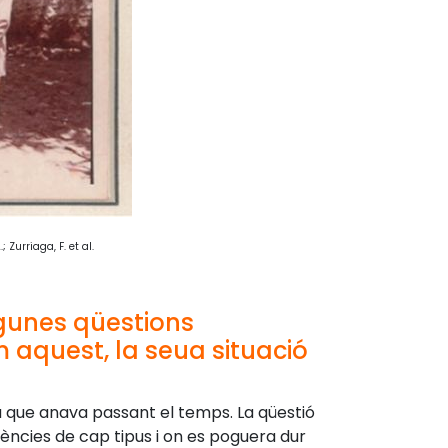
Zurriaga, F. et al.
lgunes qüestions
 aquest, la seua situació
a que anava passant el temps. La qüestió
ències de cap tipus i on es poguera dur