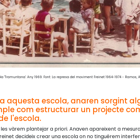
ola 'Tramuntana'. Any 1969. Font: La represa del moviment Freinet 1964-1974 - Ramos, A.; 
xa aquesta escola, anaren sorgint a
ple com estructurar un projecte com
de l'escola.
les vàrem plantejar a priori. Anaven apareixent a mesur
einet decideix crear una escola on no tinguérem interfer