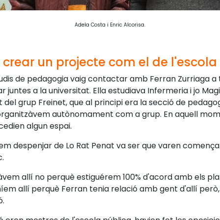
Adela Costa i Enric Alcorisa.
 crear un projecte com el de l'escol
studis de pedagogia vaig contactar amb Ferran Zurriaga 
 juntes a la universitat. Ella estudiava Infermeria i jo Magi
 del grup Freinet, que al principi era la secció de pedag
ns organitzàvem autònomament com a grup. En aquell mome
edien algun espai.
vàrem despenjar de Lo Rat Penat va ser que varen començ
c.
àvem allí no perquè estiguérem 100% d'acord amb els pla
íem allí perquè Ferran tenia relació amb gent d'allí però, 
ó.