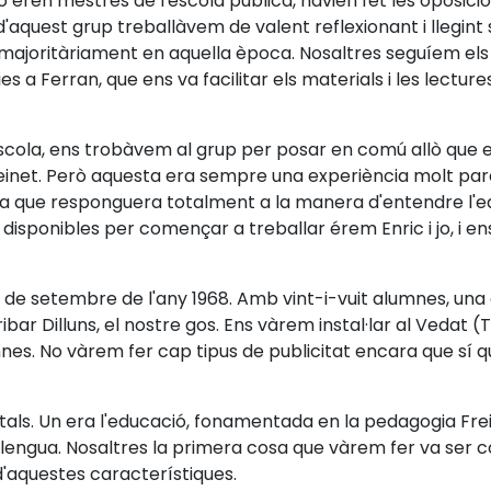
eren mestres de l'escola pública, havien fet les oposicion
ns d'aquest grup treballàvem de valent reflexionant i lleg
 majoritàriament en aquella època. Nosaltres seguíem el
s a Ferran, que ens va facilitar els materials i les lecture
cola, ens trobàvem al grup per posar en comú allò que e
Freinet. Però aquesta era sempre una experiència molt parc
a que responguera totalment a la manera d'entendre l'ed
disponibles per començar a treballar érem Enric i jo, i
9 de setembre de l'any 1968. Amb vint-i-vuit alumnes, una
bar Dilluns, el nostre gos. Ens vàrem instal·lar al Vedat (To
nes. No vàrem fer cap tipus de publicitat encara que sí q
als. Un era l'educació, fonamentada en la pedagogia Freinet
a llengua. Nosaltres la primera cosa que vàrem fer va ser 
d'aquestes característiques.