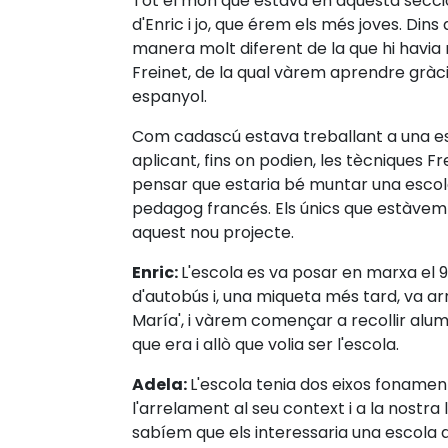
Tot el món que estava en aquesta secció 
d'Enric i jo, que érem els més joves. Di
manera molt diferent de la que hi havia
Freinet, de la qual vàrem aprendre gràcie
espanyol.
Com cadascú estava treballant a una es
aplicant, fins on podien, les tècniques 
pensar que estaria bé muntar una escol
pedagog francés. Els únics que estàvem 
aquest nou projecte.
Enric:
L'escola es va posar en marxa el 
d'autobús i, una miqueta més tard, va arri
María', i vàrem començar a recollir alum
que era i allò que volia ser l'escola.
Adela:
L'escola tenia dos eixos fonament
l'arrelament al seu context i a la nostr
sabíem que els interessaria una escola 