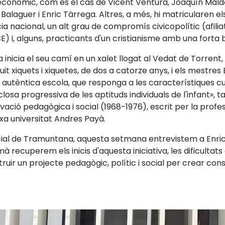
 econòmic, com és el cas de Vicent Ventura, Joaquín Mal
laguer i Enric Tàrrega. Altres, a més, hi matricularen els se
a nacional, un alt grau de compromís civicopolític (afiliat
E) i, alguns, practicants d'un cristianisme amb una forta b
inicia el seu camí en un xalet llogat al Vedat de Torrent,
uit xiquets i xiquetes, de dos a catorze anys, i els mestres
a autèntica escola, que responga a les característiques c
sa progressiva de les aptituds individuals de l'infant», ta
vació pedagògica i social (1968-1976), escrit per la profe
xa universitat Andres Payà.
nicial de Tramuntana, aquesta setmana entrevistem a Enri
 recuperem els inicis d'aquesta iniciativa, les dificultats
ruir un projecte pedagògic, polític i social per crear con