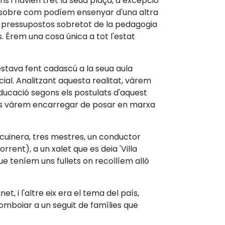
s i havien tret la seua plaça, a excepció
int sobre com podíem ensenyar d'una altra
s pressupostos sobretot de la pedagogia
s. Érem una cosa única a tot l'estat
stava fent cadascú a la seua aula
ial. Analitzant aquesta realitat, vàrem
ucació segons els postulats d'aquest
 ens vàrem encarregar de posar en marxa
 cuinera, tres mestres, un conductor
rrent), a un xalet que es deia 'Villa
ue teníem uns fullets on recollíem allò
, i l'altre eix era el tema del país,
comboiar a un seguit de famílies que