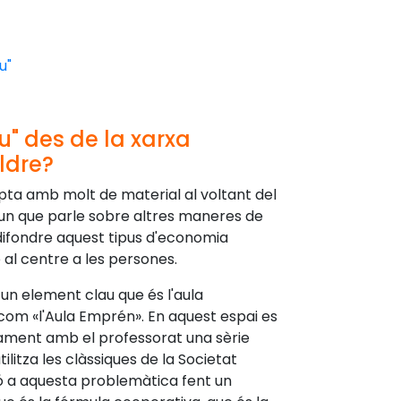
u"
u" des de la xarxa
ldre?
pta amb molt de material al voltant del
t un que parle sobre altres maneres de
 difondre aquest tipus d'economia
e al centre a les persones.
un element clau que és l'aula
 com «l'Aula Emprén». En aquest espai es
ament amb el professorat una sèrie
ilitza les clàssiques de la Societat
ió a aquesta problemàtica fent un