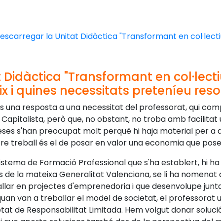
escarregar la Unitat Didàctica "Transformant en col·lecti
 Didàctica "Transformant en col·lecti
x i quines necessitats preteníeu reso
s una resposta a una necessitat del professorat, qui com
 Capitalista, però que, no obstant, no troba amb facilita
reses s'han preocupat molt perquè hi haja material per a
nostre treball és el de posar en valor una economia que pos
stema de Formació Professional que s'ha establert, hi ha 
s de la mateixa Generalitat Valenciana, se li ha nomenat
lar en projectes d'emprenedoria i que desenvolupe junt
uan van a treballar el model de societat, el professorat ut
ietat de Responsabilitat Limitada. Hem volgut donar soluc