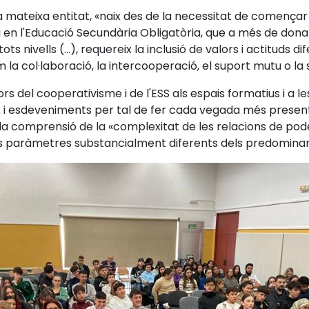
 mateixa entitat, «naix des de la necessitat de començar
 en l'Educació Secundària Obligatòria, que a més de dona
s nivells (...), requereix la inclusió de valors i actituds d
 col·laboració, la intercooperació, el suport mutu o la s
s del cooperativisme i de l'ESS als espais formatius i a l
s i esdeveniments per tal de fer cada vegada més presents
 la comprensió de la «complexitat de les relacions de po
ns paràmetres substancialment diferents dels predominan