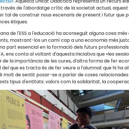
ectiu»
. Aquesta Unitat Didàctica representa un recurs edu
 A través de l'abordatge crític de la societat actual, aques
r tal de construir nous escenaris de present i futur que p
ances ètiques.
ana de l'ESS a l'educació ha aconseguit alguna cosa més q
ts, mostrant-los un camí cap a una economia més justa, e
 part essencial en la formació dels futurs professionals 
, ens conta al voltant d'aquesta iniciativa que «les sess
 de la importància de les cures, d'altra forma de fer ec
l del que es tracta és de fer veure a l'alumnat que hi ha a
é molt de sentit posar-se a parlar de coses relacionade
ests tipus d'entitats: valors com la solidaritat, la coopera