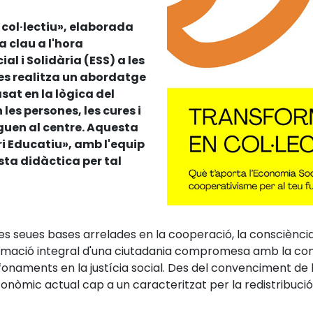
col·lectiu», elaborada
a clau a l'hora
al i Solidària (ESS) a les
 es realitza un abordatge
sat en la lògica del
les persones, les cures i
guen al centre. Aquesta
i Educatiu», amb l'equip
ta didàctica per tal
es seues bases arrelades en la cooperació, la consciència crí
 formació integral d'una ciutadania compromesa amb la con
fonaments en la justícia social. Des del convenciment de
nòmic actual cap a un caracteritzat per la redistribució 