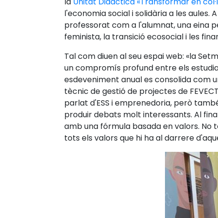
la
Unitat Didàctica «Transformar en col·l
l'economia social i solidària a les aules.
professorat com a l'alumnat, una eina pe
feminista, la transició ecosocial i les fin
Tal com diuen al seu espai web: «la Setm
un compromís profund entre els estudian
esdeveniment anual es consolida com una
tècnic de gestió de projectes de FEVECTA
parlat d'ESS i emprenedoria, però també
produir debats molt interessants. Al fina
amb una fórmula basada en valors. No t
tots els valors que hi ha al darrere d'aqu