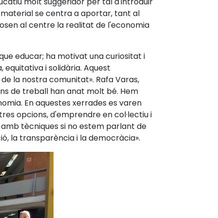
catiu molt suggeridor per tal d'introduir
t material se centra a aportar, tant al
osen al centre la realitat de l'economia
ue educar; ha motivat una curiositat i
quitativa i solidària. Aquest
de la nostra comunitat». Rafa Varas,
ions de treball han anat molt bé. Hem
onomia. En aquestes xerrades es varen
ltres opcions, d'emprendre en col·lectiu i
s amb tècniques si no estem parlant de
ció, la transparència i la democràcia».