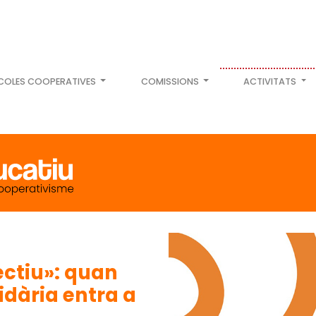
COLES COOPERATIVES
COMISSIONS
ACTIVITATS
ectiu»: quan
lidària entra a