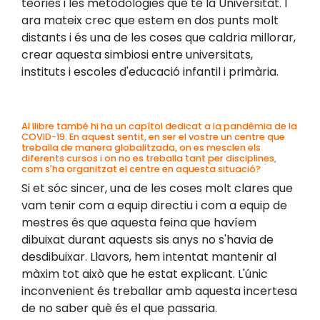
teories i les metodologies que té la Universitat. I
ara mateix crec que estem en dos punts molt
distants i és una de les coses que caldria millorar,
crear aquesta simbiosi entre universitats,
instituts i escoles d'educació infantil i primària.
Al llibre també hi ha un capítol dedicat a la pandèmia de la
COVID-19. En aquest sentit, en ser el vostre un centre que
treballa de manera globalitzada, on es mesclen els
diferents cursos i on no es treballa tant per disciplines,
com s'ha organitzat el centre en aquesta situació?
Si et sóc sincer, una de les coses molt clares que
vam tenir com a equip directiu i com a equip de
mestres és que aquesta feina que havíem
dibuixat durant aquests sis anys no s'havia de
desdibuixar. Llavors, hem intentat mantenir al
màxim tot això que he estat explicant. L'únic
inconvenient és treballar amb aquesta incertesa
de no saber què és el que passaria.