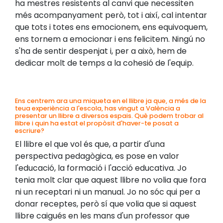
ha mestres resistents al canvi que necessiten
més acompanyament però, tot i així, cal intentar
que tots i totes ens emocionem, ens equivoquem,
ens tornem a emocionar i ens felicitem. Ningú no
s'ha de sentir despenjat i, per a això, hem de
dedicar molt de temps a la cohesió de l'equip.
Ens centrem ara una miqueta en el llibre ja que, a més de la
teua experiència a l'escola, has vingut a València a
presentar un llibre a diversos espais. Què podem trobar al
llibre i quin ha estat el propòsit d'haver-te posat a
escriure?
El llibre el que vol és que, a partir d'una
perspectiva pedagògica, es pose en valor
l'educació, la formació i l'acció educativa. Jo
tenia molt clar que aquest llibre no volia que fora
ni un receptari ni un manual. Jo no sóc qui per a
donar receptes, però sí que volia que si aquest
llibre caigués en les mans d'un professor que