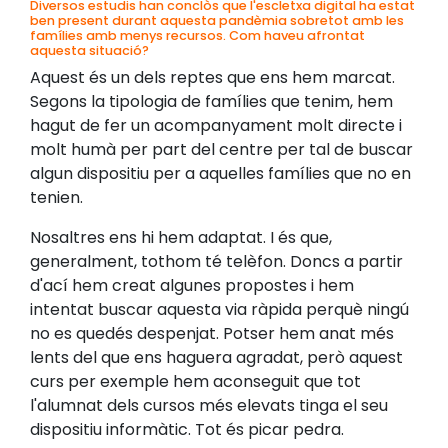
Diversos estudis han conclòs que l'escletxa digital ha estat
ben present durant aquesta pandèmia sobretot amb les
famílies amb menys recursos. Com haveu afrontat
aquesta situació?
Aquest és un dels reptes que ens hem marcat.
Segons la tipologia de famílies que tenim, hem
hagut de fer un acompanyament molt directe i
molt humà per part del centre per tal de buscar
algun dispositiu per a aquelles famílies que no en
tenien.
Nosaltres ens hi hem adaptat. I és que,
generalment, tothom té telèfon. Doncs a partir
d'ací hem creat algunes propostes i hem
intentat buscar aquesta via ràpida perquè ningú
no es quedés despenjat. Potser hem anat més
lents del que ens haguera agradat, però aquest
curs per exemple hem aconseguit que tot
l'alumnat dels cursos més elevats tinga el seu
dispositiu informàtic. Tot és picar pedra.