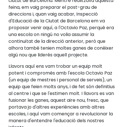
ciutat de Barcelona. Mentre realitzava aquesta
feina, em vaig preparar el post-grau de
direccions i, quan vaig acabar, Inspecció
d'Educació de la Ciutat de Barcelona em va
proposar venir aquí, a l'Octavio Paz, perquè era
una escola on ningú no volia assumir la
continuïtat de la direcció anterior, però que
alhora també tenien moltes ganes de conèixer
algú nou que liderés aquell projecte.
Llavors aquí ens vam trobar un equip molt
potent i compromès amb l'escola Octavio Paz
(un equip de mestres i personal de serveis), un
equip que feien molts anys, i de fet són definitius
al centre i que se l'estimen molt. I llavors es van
fusionar les ganes, aquest aire nou, fresc, que
portava jo d'altres experiències amb altres
escoles, i aquí vam començar a revolucionar la
manera d'entendre l'educació dels nostres