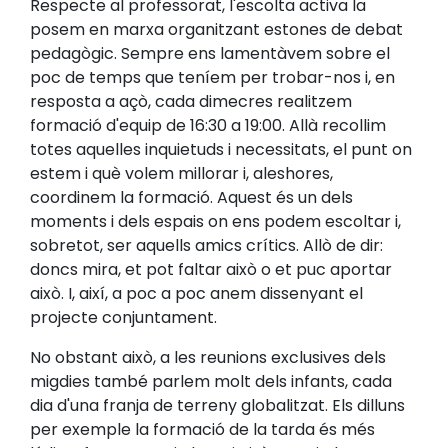
Respecte al professorat, l'escolta activa la
posem en marxa organitzant estones de debat
pedagògic. Sempre ens lamentàvem sobre el
poc de temps que teníem per trobar-nos i, en
resposta a açò, cada dimecres realitzem
formació d'equip de 16:30 a 19:00. Allà recollim
totes aquelles inquietuds i necessitats, el punt on
estem i què volem millorar i, aleshores,
coordinem la formació. Aquest és un dels
moments i dels espais on ens podem escoltar i,
sobretot, ser aquells amics crítics. Allò de dir:
doncs mira, et pot faltar això o et puc aportar
això. I, així, a poc a poc anem dissenyant el
projecte conjuntament.
No obstant això, a les reunions exclusives dels
migdies també parlem molt dels infants, cada
dia d'una franja de terreny globalitzat. Els dilluns
per exemple la formació de la tarda és més