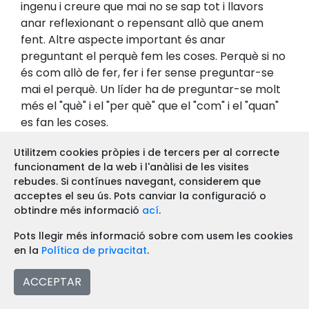
ingenu i creure que mai no se sap tot i llavors
anar reflexionant o repensant allò que anem
fent. Altre aspecte important és anar
preguntant el perquè fem les coses. Perquè si no
és com allò de fer, fer i fer sense preguntar-se
mai el perquè. Un líder ha de preguntar-se molt
més el "què" i el "per què" que el "com" i el "quan"
es fan les coses.
Utilitzem cookies pròpies i de tercers per al correcte
funcionament de la web i l'anàlisi de les visites
rebudes. Si contínues navegant, considerem que
acceptes el seu ús. Pots canviar la configuració o
obtindre més informació
ací
.
Pots llegir més informació sobre com usem les cookies
en la
Política de privacitat
.
Comparteix aquest article
ACCEPTAR
Facebook
Twitter
WhatsApp
Share