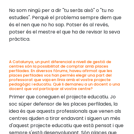
No som ningú per a dir "tu seràs això" o "tu no
estudies". Perquè el problema sempre diem que
és el nen que no ho sap. Potser és al revés,
potser és el mestre el que ha de revisar la seva
pràctica.
A Catalunya, un punt diferencial a nivell de gestió de
centres són la possibilitat de comptar amb places
perfilades. En diversos fòrums, haveu afirmat que les
places perfilades vos han permès elegir una part del
professorat que vaja en línia amb el vostre projecte
pedagògic i educatiu. Què li demaneu a un docent o una
docent que vol participar al vostre centre?
Primer que coneguen el projecte educatiu. Jo
soc súper defensor de les places perfilades, la
idea és que aquests professionals que venen als
centres ajuden a tirar endavant i siguen un més
d'aquest projecte educatiu que està pensat i que
sempre s'està desenvolupant. Són places que