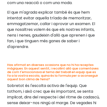
com una reacció o com una moda.
El que m'agrada explicar també és que hem
intentat evitar aquella tríada de memoritzar,
emmagatzemar, callar i aprovar un examen. El
que nosaltres volem és que els nostres infants,
nens i nenes, gaudeixin d'allò que aprenen i que
fan, i que tinguen més ganes de saber i
d'aprendre.
Has afirmat en diverses ocasions que no hi ha receptes
màgiques. En aquest sentit, i recollint allò que comentaves
de com t'emocionava el tema del treball en equip que es
fa a la vostra escola, quina és la formula per a aconseguir
aquest bon clima de feina?
Sobretot és l'escolta activa de l'equip. Que
tothom, i això crec que és important, se senta
implicat, dins del respecte i del ritme de cadascú,
sense deixar-nos ningú al marge. De vegades hi