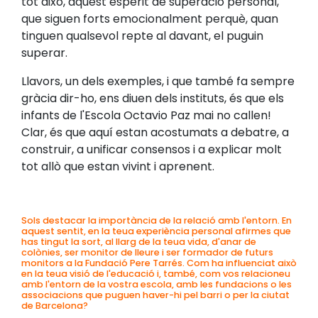
tot això, aquest esperit de superació personal,
que siguen forts emocionalment perquè, quan
tinguen qualsevol repte al davant, el puguin
superar.
Llavors, un dels exemples, i que també fa sempre
gràcia dir-ho, ens diuen dels instituts, és que els
infants de l'Escola Octavio Paz mai no callen!
Clar, és que aquí estan acostumats a debatre, a
construir, a unificar consensos i a explicar molt
tot allò que estan vivint i aprenent.
Sols destacar la importància de la relació amb l'entorn. En
aquest sentit, en la teua experiència personal afirmes que
has tingut la sort, al llarg de la teua vida, d'anar de
colònies, ser monitor de lleure i ser formador de futurs
monitors a la Fundació Pere Tarrés. Com ha influenciat això
en la teua visió de l'educació i, també, com vos relacioneu
amb l'entorn de la vostra escola, amb les fundacions o les
associacions que puguen haver-hi pel barri o per la ciutat
de Barcelona?