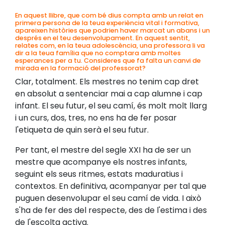
En aquest llibre, que com bé dius compta amb un relat en
primera persona de la teua experiència vital i formativa,
apareixen històries que podrien haver marcat un abans i un
després en el teu desenvolupament. En aquest sentit,
relates com, en la teua adolescència, una professora li va
dir a la teua família que no comptara amb moltes
esperances per a tu. Consideres que fa falta un canvi de
mirada en la formació del professorat?
Clar, totalment. Els mestres no tenim cap dret
en absolut a sentenciar mai a cap alumne i cap
infant. El seu futur, el seu camí, és molt molt llarg
i un curs, dos, tres, no ens ha de fer posar
l'etiqueta de quin serà el seu futur.
Per tant, el mestre del segle XXI ha de ser un
mestre que acompanye els nostres infants,
seguint els seus ritmes, estats maduratius i
contextos. En definitiva, acompanyar per tal que
puguen desenvolupar el seu camí de vida. I això
s'ha de fer des del respecte, des de l'estima i des
de l'escolta activa.