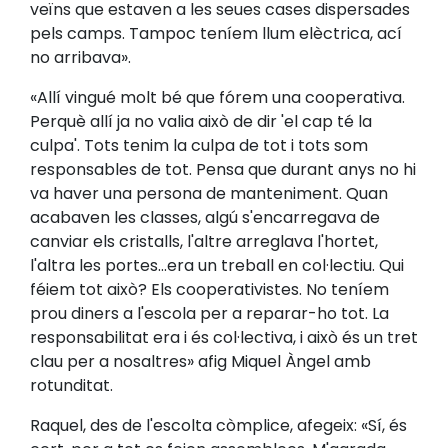
veïns que estaven a les seues cases dispersades
pels camps. Tampoc teníem llum elèctrica, ací
no arribava».
«Allí vingué molt bé que fórem una cooperativa.
Perquè allí ja no valia això de dir 'el cap té la
culpa'. Tots tenim la culpa de tot i tots som
responsables de tot. Pensa que durant anys no hi
va haver una persona de manteniment. Quan
acabaven les classes, algú s'encarregava de
canviar els cristalls, l'altre arreglava l'hortet,
l'altra les portes...era un treball en col·lectiu. Qui
féiem tot això? Els cooperativistes. No teníem
prou diners a l'escola per a reparar-ho tot. La
responsabilitat era i és col·lectiva, i això és un tret
clau per a nosaltres» afig Miquel Àngel amb
rotunditat.
Raquel, des de l'escolta còmplice, afegeix: «Sí, és