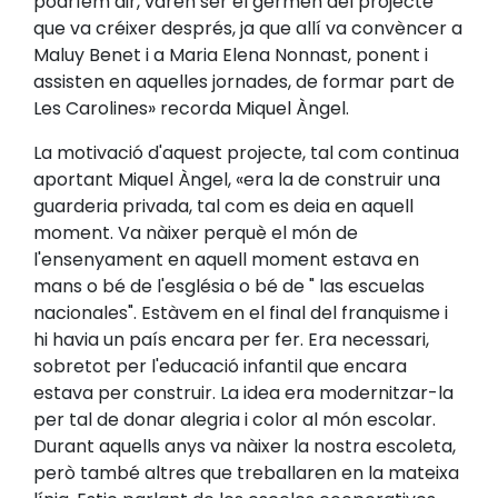
podríem dir, varen ser el germen del projecte
que va créixer després, ja que allí va convèncer a
Maluy Benet i a Maria Elena Nonnast, ponent i
assisten en aquelles jornades, de formar part de
Les Carolines» recorda Miquel Àngel.
La motivació d'aquest projecte, tal com continua
aportant Miquel Àngel, «era la de construir una
guarderia privada, tal com es deia en aquell
moment. Va nàixer perquè el món de
l'ensenyament en aquell moment estava en
mans o bé de l'església o bé de " las escuelas
nacionales". Estàvem en el final del franquisme i
hi havia un país encara per fer. Era necessari,
sobretot per l'educació infantil que encara
estava per construir. La idea era modernitzar-la
per tal de donar alegria i color al món escolar.
Durant aquells anys va nàixer la nostra escoleta,
però també altres que treballaren en la mateixa