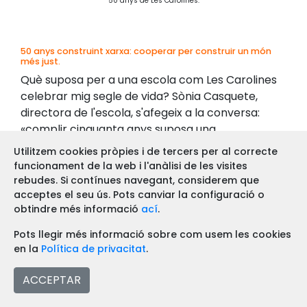
50 anys de Les Carolines.
50 anys construint xarxa: cooperar per construir un món
més just.
Què suposa per a una escola com Les Carolines
celebrar mig segle de vida? Sònia Casquete,
directora de l'escola, s'afegeix a la conversa:
«complir cinquanta anys suposa una
responsabilitat i un repte perquè crec que
Utilitzem cookies pròpies i de tercers per al correcte
sempre estem en eixe moment de tractar de
funcionament de la web i l'anàlisi de les visites
mantenir l'essència de l'escola, però és cert que
rebudes. Si contínues navegant, considerem que
estem sempre adaptant-nos a una societat
acceptes el seu ús. Pots canviar la configuració o
obtindre més informació
ací
.
molt demandant i molt exigent. En això estem. A
partir de gener comencen activitats on
Pots llegir més informació sobre com usem les cookies
l'alumnat és pràcticament el protagonista.
en la
Política de privacitat
.
Tenim una molt
xula
que és que quan vàrem fer
quaranta anys vàrem soterrar una càpsula del
ACCEPTAR
temps, i ara la desenterrarem i veurem què hi ha.