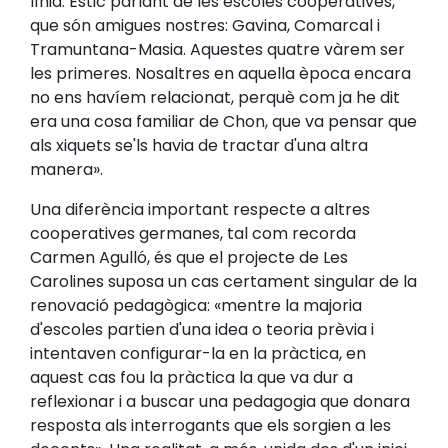
línia. Estic parlant de les escoles cooperatives,
que són amigues nostres: Gavina, Comarcal i
Tramuntana-Masia. Aquestes quatre vàrem ser
les primeres. Nosaltres en aquella època encara
no ens havíem relacionat, perquè com ja he dit
era una cosa familiar de Chon, que va pensar que
als xiquets se'ls havia de tractar d'una altra
manera».
Una diferència important respecte a altres
cooperatives germanes, tal com recorda
Carmen Agulló, és que el projecte de Les
Carolines suposa un cas certament singular de la
renovació pedagògica: «mentre la majoria
d'escoles partien d'una idea o teoria prèvia i
intentaven configurar-la en la pràctica, en
aquest cas fou la pràctica la que va dur a
reflexionar i a buscar una pedagogia que donara
resposta als interrogants que els sorgien a les