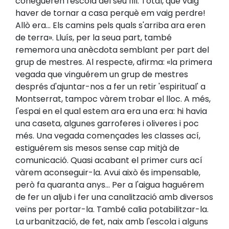
conegueren l'escola del seu fill. Total, que vaig
haver de tornar a casa perquè em vaig perdre!
Allò era... Els camins pels quals s'arriba ara eren
de terra». Lluís, per la seua part, també
rememora una anècdota semblant per part del
grup de mestres. Al respecte, afirma: «la primera
vegada que vinguérem un grup de mestres
després d'ajuntar-nos a fer un retir 'espiritual' a
Montserrat, tampoc vàrem trobar el lloc. A més,
l'espai en el qual estem ara era una era: hi havia
una caseta, algunes garroferes i oliveres i poc
més. Una vegada començades les classes ací,
estiguérem sis mesos sense cap mitjà de
comunicació. Quasi acabant el primer curs ací
vàrem aconseguir-la. Avui això és impensable,
però fa quaranta anys... Per a l'aigua haguérem
de fer un aljub i fer una canalització amb diversos
veïns per portar-la. També calia potabilitzar-la.
La urbanització, de fet, naix amb l'escola i alguns