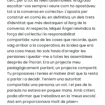
cert, per a tot es feien assemblees. M'agrada
escoltar-vos sempre i veure com ho apostàveu
tot a la conversa en col·lectiu». L'aposta per
construir en comú és, en definitiva, un dels trets
d'identitat que més destaquen al llarg de la
conversa. Al respecte, Miquel Àngel reivindica la
força del col·lectiu i la responsabilitat
compartida: «una de les coses que recorde, quan
vaig arribar a la cooperativa, és la idea que era
una cosa meua. No sols havia d'arreglar les
persianes i quedar-me a totes les assemblees
després de l'horari. Era un projecte meu
pedagògicament parlant, un projecte compartit.
Tu proposaves i tenies el mateix dret que la resta
a parlar i a decidir. Teníem una autoritat
compartida: una persona, un vot. I el pes de la
paraula no estava en poques mans. Amb criteri,
podia afirmar que treballava en la 'meua escola'.
Això em proporcionava molt de plaer».