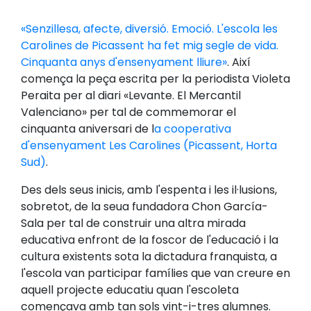
«Senzillesa, afecte, diversió. Emoció. L'escola les
Carolines de Picassent ha fet mig segle de vida.
Cinquanta anys d'ensenyament lliure»
. Així
comença la peça escrita per la periodista Violeta
Peraita per al diari «Levante. El Mercantil
Valenciano» per tal de commemorar el
cinquanta aniversari de l
a cooperativa
d'ensenyament Les Carolines (Picassent, Horta
Sud)
.
Des dels seus inicis, amb l'espenta i les il·lusions,
sobretot, de la seua fundadora Chon García-
Sala per tal de construir una altra mirada
educativa enfront de la foscor de l'educació i la
cultura existents sota la dictadura franquista, a
l'escola van participar famílies que van creure en
aquell projecte educatiu quan l'escoleta
començava amb tan sols vint-i-tres alumnes.