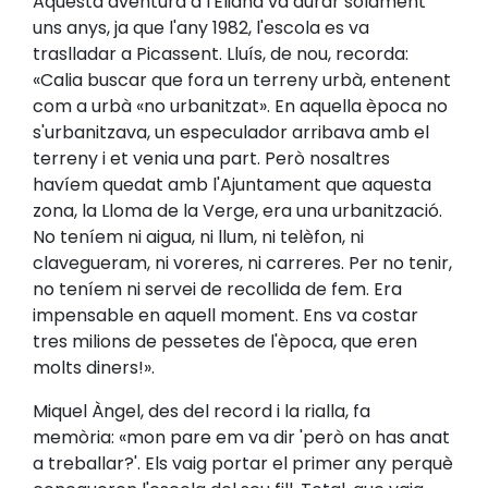
Aquesta aventura a l'Eliana va durar solament
uns anys, ja que l'any 1982, l'escola es va
traslladar a Picassent. Lluís, de nou, recorda:
«Calia buscar que fora un terreny urbà, entenent
com a urbà «no urbanitzat». En aquella època no
s'urbanitzava, un especulador arribava amb el
terreny i et venia una part. Però nosaltres
havíem quedat amb l'Ajuntament que aquesta
zona, la Lloma de la Verge, era una urbanització.
No teníem ni aigua, ni llum, ni telèfon, ni
clavegueram, ni voreres, ni carreres. Per no tenir,
no teníem ni servei de recollida de fem. Era
impensable en aquell moment. Ens va costar
tres milions de pessetes de l'època, que eren
molts diners!».
Miquel Àngel, des del record i la rialla, fa
memòria: «mon pare em va dir 'però on has anat
a treballar?'. Els vaig portar el primer any perquè