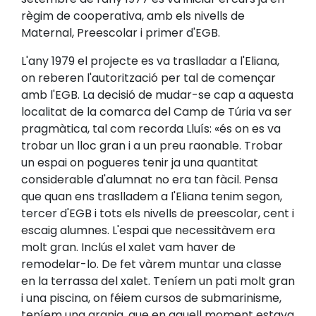
règim de cooperativa, amb els nivells de
Maternal, Preescolar i primer d'EGB.
L'any 1979 el projecte es va traslladar a l'Eliana,
on reberen l'autorització per tal de començar
amb l'EGB. La decisió de mudar-se cap a aquesta
localitat de la comarca del Camp de Túria va ser
pragmàtica, tal com recorda Lluís: «és on es va
trobar un lloc gran i a un preu raonable. Trobar
un espai on pogueres tenir ja una quantitat
considerable d'alumnat no era tan fàcil. Pensa
que quan ens traslladem a l'Eliana tenim segon,
tercer d'EGB i tots els nivells de preescolar, cent i
escaig alumnes. L'espai que necessitàvem era
molt gran. Inclús el xalet vam haver de
remodelar-lo. De fet vàrem muntar una classe
en la terrassa del xalet. Teníem un pati molt gran
i una piscina, on féiem cursos de submarinisme,
teníem una granja, que en aquell moment estava