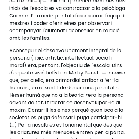
de treball especialitzat, i pràcticament des dels
inicis de l'escola es va contractar a la psicòloga
Carmen Ferrándiz per tal d'assessorar l'equip de
mestres i poder oferir eines per observar i
acompanyar l'alumnat i aconsellar en relació
amb les famílies.
Aconseguir el desenvolupament integral de la
persona (físic, artístic, intel·lectual, social i
moral) era, per tant, l'objectiu de l'escola. Dins
d'aquesta visió holística, Maluy Benet reconeixia
que, per a ella, era primordial arribar a fer-la
humana, en el sentit de donar més prioritat a
l'ésser humà que no a la teoria: «era la persona
davant de tot, i tractar de desenvolupar-la al
màxim. Donar-li les eines perquè quan isca a la
societat es puga defensar i puga participar-hi
(...) Per a nosaltres és fonamental que des que
les criatures més menudes entren per la porta,