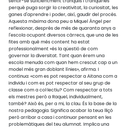
sentir-se suficientment tranquils i tranquil·les
perquè puga sorgir la creativitat, la curiositat, les
ganes d'aprendre i poder, així, gaudir del procés.
Aquesta màxima dona peu a Miquel Àngel per
reflexionar, després de més de quaranta anys a
l'escola ocupant diversos càrrecs, que una de les
fites amb què més content ha estat
professionalment «és la qüestió de com
governar la diversitat. Tant quan érem una
escola menuda com quan hem crescut cap a un
model més gran doblant línies», afirma. I
continua: «com es pot respectar a Aitana com a
individu i com es pot respectar al seu grup de
classe com a col·lectiu? Com respectar a tots
els mestres però a Raquel, individualment,
també? Això és, per a mi, la clau. És la base de la
nostra pedagogia. Significa acabar la teua lliçó
però arribar a casa i continuar pensant en les
problemàtiques del teu alumnat. Implica una