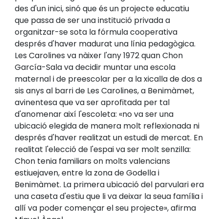
des d'un inici, sinó que és un projecte educatiu
que passa de ser una institució privada a
organitzar-se sota la fórmula cooperativa
després d'haver madurat una línia pedagògica.
Les Carolines va nàixer l'any 1972 quan Chon
García-Sala va decidir muntar una escola
maternal i de preescolar per a la xicalla de dos a
sis anys al barri de Les Carolines, a Benimàmet,
avinentesa que va ser aprofitada per tal
d'anomenar així l'escoleta: «no va ser una
ubicació elegida de manera molt reflexionada ni
després d'haver realitzat un estudi de mercat. En
realitat l'elecció de l'espai va ser molt senzilla:
Chon tenia familiars on molts valencians
estiuejaven, entre la zona de Godella i
Benimàmet. La primera ubicació del parvulari era
una caseta d'estiu que li va deixar la seua família i
allí va poder començar el seu projecte», afirma