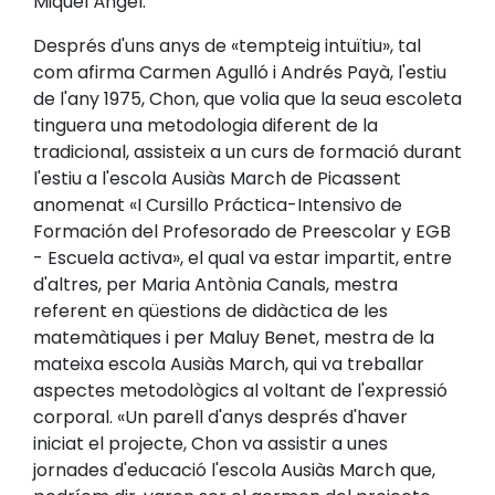
Miquel Àngel.
Després d'uns anys de «tempteig intuïtiu», tal
com afirma Carmen Agulló i Andrés Payà, l'estiu
de l'any 1975, Chon, que volia que la seua escoleta
tinguera una metodologia diferent de la
tradicional, assisteix a un curs de formació durant
l'estiu a l'escola Ausiàs March de Picassent
anomenat «I Cursillo Práctica-Intensivo de
Formación del Profesorado de Preescolar y EGB
- Escuela activa», el qual va estar impartit, entre
d'altres, per Maria Antònia Canals, mestra
referent en qüestions de didàctica de les
matemàtiques i per Maluy Benet, mestra de la
mateixa escola Ausiàs March, qui va treballar
aspectes metodològics al voltant de l'expressió
corporal. «Un parell d'anys després d'haver
iniciat el projecte, Chon va assistir a unes
jornades d'educació l'escola Ausiàs March que,