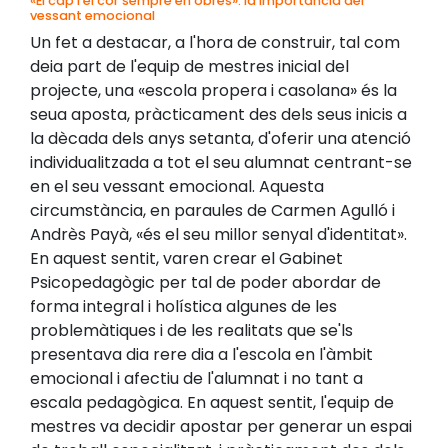
«El cap i el cor sempre en obres»: la importància del
vessant emocional
Un fet a destacar, a l'hora de construir, tal com
deia part de l'equip de mestres inicial del
projecte, una «escola propera i casolana» és la
seua aposta, pràcticament des dels seus inicis a
la dècada dels anys setanta, d'oferir una atenció
individualitzada a tot el seu alumnat centrant-se
en el seu vessant emocional. Aquesta
circumstància, en paraules de Carmen Agulló i
Andrès Payà, «és el seu millor senyal d'identitat».
En aquest sentit, varen crear el Gabinet
Psicopedagògic per tal de poder abordar de
forma integral i holística algunes de les
problemàtiques i de les realitats que se'ls
presentava dia rere dia a l'escola en l'àmbit
emocional i afectiu de l'alumnat i no tant a
escala pedagògica. En aquest sentit, l'equip de
mestres va decidir apostar per generar un espai