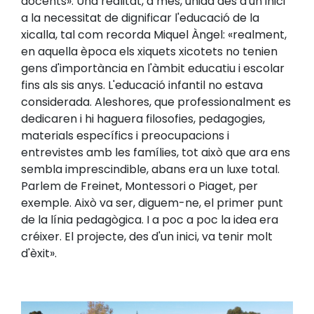
docents». Una realitat, a més, unida des d'un inici
a la necessitat de dignificar l'educació de la
xicalla, tal com recorda Miquel Àngel: «realment,
en aquella època els xiquets xicotets no tenien
gens d'importància en l'àmbit educatiu i escolar
fins als sis anys. L'educació infantil no estava
considerada. Aleshores, que professionalment es
dedicaren i hi haguera filosofies, pedagogies,
materials específics i preocupacions i
entrevistes amb les famílies, tot això que ara ens
sembla imprescindible, abans era un luxe total.
Parlem de Freinet, Montessori o Piaget, per
exemple. Això va ser, diguem-ne, el primer punt
de la línia pedagògica. I a poc a poc la idea era
créixer. El projecte, des d'un inici, va tenir molt
d'èxit».