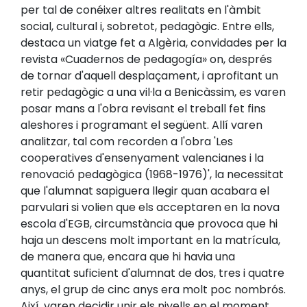
per tal de conéixer altres realitats en l'àmbit
social, cultural i, sobretot, pedagògic. Entre ells,
destaca un viatge fet a Algèria, convidades per la
revista «Cuadernos de pedagogía» on, després
de tornar d'aquell desplaçament, i aprofitant un
retir pedagògic a una vil·la a Benicàssim, es varen
posar mans a l'obra revisant el treball fet fins
aleshores i programant el següent. Allí varen
analitzar, tal com recorden a l'obra 'Les
cooperatives d'ensenyament valencianes i la
renovació pedagògica (1968-1976)', la necessitat
que l'alumnat sapiguera llegir quan acabara el
parvulari si volien que els acceptaren en la nova
escola d'EGB, circumstància que provoca que hi
haja un descens molt important en la matrícula,
de manera que, encara que hi havia una
quantitat suficient d'alumnat de dos, tres i quatre
anys, el grup de cinc anys era molt poc nombrós.
Així, varen decidir unir els nivells en el moment