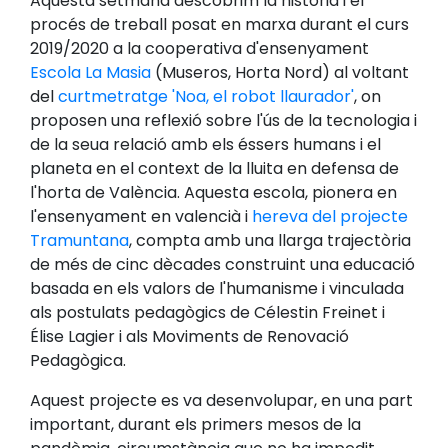
Aquesta setmana descobrim la història i el
procés de treball posat en marxa durant el curs
2019/2020 a la cooperativa d'ensenyament
Escola La Masia
(Museros, Horta Nord) al voltant
del
curtmetratge 'Noa, el robot llaurador'
, on
proposen una reflexió sobre l'ús de la tecnologia i
de la seua relació amb els éssers humans i el
planeta en el context de la lluita en defensa de
l'horta de València. Aquesta escola, pionera en
l'ensenyament en valencià i
hereva del projecte
Tramuntana
, compta amb una llarga trajectòria
de més de cinc dècades construint una educació
basada en els valors de l'humanisme i vinculada
als postulats pedagògics de Célestin Freinet i
Élise Lagier i als Moviments de Renovació
Pedagògica.
Aquest projecte es va desenvolupar, en una part
important, durant els primers mesos de la