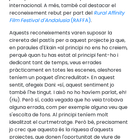
internacional. A més, també cal destacar el
reconeixement rebut per part del
Rural Affinity
Film Festival d'Andalusia
(RAFFA)
.
Aquests reconeixements varen suposar la
cirereta del pastís per a aquest projecte ja que,
en paraules d'Ekain «al principi no ens ho creiem,
perquè quan tu has estat al principi fent-ho i
dedicant tant de temps, veus errades
pràcticament en totes les escenes, aleshores
teníem un poquet d'incredulitat». En aquest
sentit, afegeix Dani: «sí, aquest sentiment jo
també l'he tingut. I això no ho havíem parlat, eh!
(riu). Però sí, cada vegada que ho veia trobava
alguna errada, com per exemple alguna veu que
s'escolta de fons. Al principi teníem molt
idealitzat el curtmetratge. Però bé, precisament
jo crec que aquesta és la riquesa d'aquests
projectes, que donen l'oportunitat de viure de