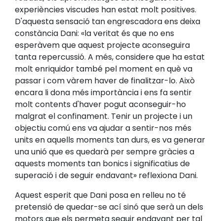
experiències viscudes han estat molt positives.
D'aquesta sensació tan engrescadora ens deixa
constància Dani: «la veritat és que no ens
esperàvem que aquest projecte aconseguira
tanta repercussió. A més, considere que ha estat
molt enriquidor també pel moment en què va
passar i com vàrem haver de finalitzar-lo. Això
encara li dona més importància i ens fa sentir
molt contents d'haver pogut aconseguir-ho
malgrat el confinament. Tenir un projecte i un
objectiu comú ens va ajudar a sentir-nos més
units en aquells moments tan durs, es va generar
una unió que es quedarà per sempre gràcies a
aquests moments tan bonics i significatius de
superació i de seguir endavant» reflexiona Dani.
Aquest esperit que Dani posa en relleu no té
pretensió de quedar-se ací sinó que serà un dels
motors que els permeta seguir endavant per tal