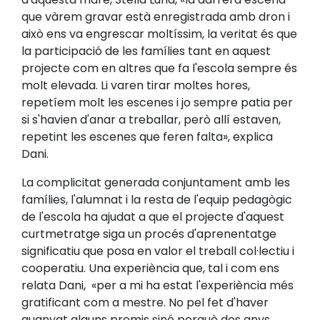
que vàrem gravar està enregistrada amb dron i
això ens va engrescar moltíssim, la veritat és que
la participació de les famílies tant en aquest
projecte com en altres que fa l'escola sempre és
molt elevada. Li varen tirar moltes hores,
repetíem molt les escenes i jo sempre patia per
si s'havien d'anar a treballar, però allí estaven,
repetint les escenes que feren falta», explica
Dani.
La complicitat generada conjuntament amb les
famílies, l'alumnat i la resta de l'equip pedagògic
de l'escola ha ajudat a que el projecte d'aquest
curtmetratge siga un procés d'aprenentatge
significatiu que posa en valor el treball col·lectiu i
cooperatiu. Una experiència que, tal i com ens
relata Dani, «per a mi ha estat l'experiència més
gratificant com a mestre. No pel fet d'haver
guanyat alguns premis sinó perquè dos anys