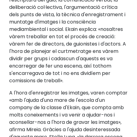
deliberació col·lectiva, l'argumentació crítica
dels punts de vista, la tècnica d'enregistrament i
muntatge d'imatges i la consciència
mediambiental i social. Ekain explica: «nosaltres
vàrem treballar en tot el procés de creació:
vàrem fer de directors, de guionistes i d'actors. A
l'hora de planejar el curtmetratge ens vàrem
dividir per grups i cadascun d'aquests es va
encarregar de fer una escena, així tothom
s'encarregava de tot i no ens dividíem per
comissions de treball».
A l'hora d'enregistrar les imatges, varen comptar
«amb l'ajuda d'una mare de l'escola d'un
company de la classe d'Ekain, que compta amb
molts coneixements i va venir a ajudar-nos i
aconsellar-nos a l'hora de gravar les imatges»,
afirma Mireia. Gràcies a l'ajuda desinteressada
d'aquesta mare, Stella Luna, «la darrera escena