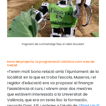
Fragment del curtmetratge 'Noa, el robot llaurador'
Inicis del projecte: la programació robòtica com a eix de
treball
«Tenim molt bona relació amb l'Ajuntament de la
localitat en la que es troba l'escola, Museros, i el
regidor d'educació ens va proposar el finançar
l'assistència al curs, i vàrem anar dos mestres
que estàvem interessats a la Universitat de
València, que era on tenia lloc la formació»,
recorda Dani. Allí, i gràcies a l'ajuda de
l'Start Up El