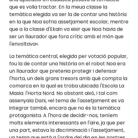
que es volia tractar. En la meua classe la
temàtica elegida va ser la de contar una història
en la que Noa sofria assetjament escolar, mentre
que a la classe d'Ekain va eixir que Noa havia de
ser un llaurador que fora crític amb el món que
l'envoltava».
La temàtica central, elegida per votació popular,
fou la de contar una història on el robot Noa era
un llaurador que pretenia protegir i defensar
l'horta, un dels grans tresors amb què compta la
comarca en la qual es troba ubicada l'Escola La
Masia: l'Horta Nord. No obstant això, i tal com
assenyala Dani, «el tema de l'assetjament es va
integrar també, encara que no és la temàtica
protagonista. A l'hora de decidir-nos, teníem
molts elements interessants en l'aire, ja que per
una part, estava la discriminació i l'assetjament,
un tema que està a l'ordre del dia en les nostres