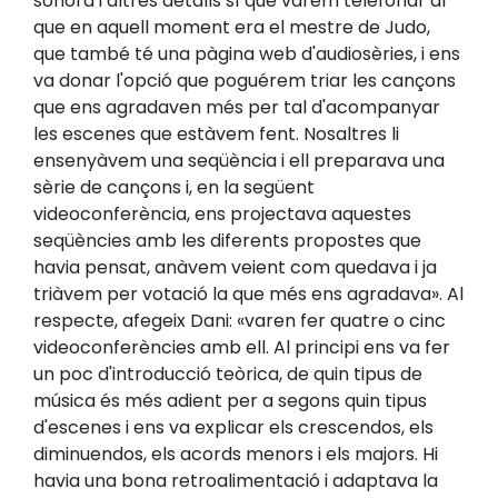
sonora i altres detalls sí que vàrem telefonar al
que en aquell moment era el mestre de Judo,
que també té una pàgina web d'audiosèries, i ens
va donar l'opció que poguérem triar les cançons
que ens agradaven més per tal d'acompanyar
les escenes que estàvem fent. Nosaltres li
ensenyàvem una seqüència i ell preparava una
sèrie de cançons i, en la següent
videoconferència, ens projectava aquestes
seqüències amb les diferents propostes que
havia pensat, anàvem veient com quedava i ja
triàvem per votació la que més ens agradava». Al
respecte, afegeix Dani: «varen fer quatre o cinc
videoconferències amb ell. Al principi ens va fer
un poc d'introducció teòrica, de quin tipus de
música és més adient per a segons quin tipus
d'escenes i ens va explicar els crescendos, els
diminuendos, els acords menors i els majors. Hi
havia una bona retroalimentació i adaptava la