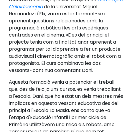
Caleidoscopio
de la Universitat Miguel
Hernández d'Elx, varen estar formant-se i
aprenent qüestions relacionades amb la
programació robòtica i les arts escèniques
centrades en el cinema. «Des del principi el
projecte tenia com a finalitat anar aprenent a
programar per tal d'aprendre a fer un producte
audiovisual i cinematogràfic amb el robot com a
protagonista. El curs combinava les dos
vessants» continua comentant Dani.
Aquesta formació venia a potenciar el treball
que, des de feia ja uns cursos, es venia treballant
a l'escola. Dani, que ha estat un dels mestres més
implicats en aquesta vessant educativa des del
principi a l'Escola La Masia, ens conta que «a
l'etapa d'Educació Infantil i primer cicle de
Primària utilitzàvem una mica els robots, amb
Tercer i Quart de primària sí que hem fet