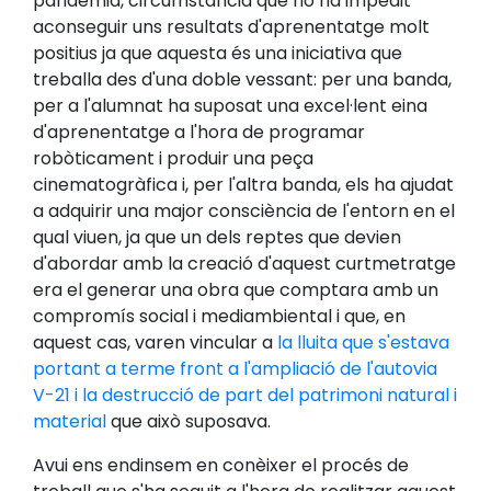
pandèmia, circumstància que no ha impedit
aconseguir uns resultats d'aprenentatge molt
positius ja que aquesta és una iniciativa que
treballa des d'una doble vessant: per una banda,
per a l'alumnat ha suposat una excel·lent eina
d'aprenentatge a l'hora de programar
robòticament i produir una peça
cinematogràfica i, per l'altra banda, els ha ajudat
a adquirir una major consciència de l'entorn en el
qual viuen, ja que un dels reptes que devien
d'abordar amb la creació d'aquest curtmetratge
era el generar una obra que comptara amb un
compromís social i mediambiental i que, en
aquest cas, varen vincular a
la lluita que s'estava
portant a terme front a l'ampliació de l'autovia
V-21 i la destrucció de part del patrimoni natural i
material
que això suposava.
Avui ens endinsem en conèixer el procés de