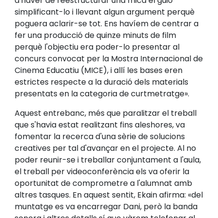
d'haver de reestructurar una mica el guió
simplificant-lo i llevant algun argument perquè
poguera aclarir-se tot. Ens havíem de centrar a
fer una producció de quinze minuts de film
perquè l'objectiu era poder-lo presentar al
concurs convocat per la Mostra Internacional de
Cinema Educatiu (MICE), i allí les bases eren
estrictes respecte a la duració dels materials
presentats en la categoria de curtmetratge».
Aquest entrebanc, més que paralitzar el treball
que s'havia estat realitzant fins aleshores, va
fomentar la recerca d'una sèrie de solucions
creatives per tal d'avançar en el projecte. Al no
poder reunir-se i treballar conjuntament a l'aula,
el treball per videoconferència els va oferir la
oportunitat de comprometre a l'alumnat amb
altres tasques. En aquest sentit, Ekain afirma: «del
muntatge es va encarregar Dani, però la banda