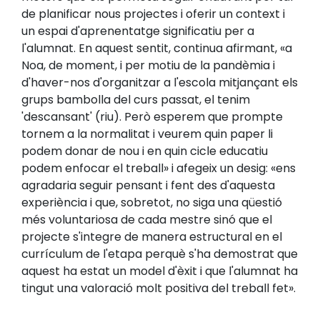
de planificar nous projectes i oferir un context i
un espai d'aprenentatge significatiu per a
l'alumnat. En aquest sentit, continua afirmant, «a
Noa, de moment, i per motiu de la pandèmia i
d'haver-nos d'organitzar a l'escola mitjançant els
grups bambolla del curs passat, el tenim
'descansant' (riu). Però esperem que prompte
tornem a la normalitat i veurem quin paper li
podem donar de nou i en quin cicle educatiu
podem enfocar el treball» i afegeix un desig: «ens
agradaria seguir pensant i fent des d'aquesta
experiència i que, sobretot, no siga una qüestió
més voluntariosa de cada mestre sinó que el
projecte s'integre de manera estructural en el
currículum de l'etapa perquè s'ha demostrat que
aquest ha estat un model d'èxit i que l'alumnat ha
tingut una valoració molt positiva del treball fet».