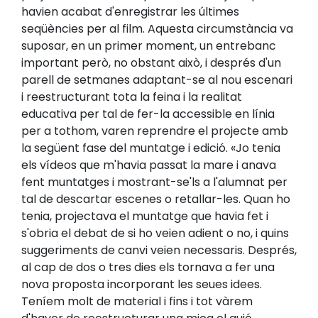
havien acabat d'enregistrar les últimes
seqüències per al film. Aquesta circumstància va
suposar, en un primer moment, un entrebanc
important però, no obstant això, i després d'un
parell de setmanes adaptant-se al nou escenari
i reestructurant tota la feina i la realitat
educativa per tal de fer-la accessible en línia
per a tothom, varen reprendre el projecte amb
la següent fase del muntatge i edició. «Jo tenia
els vídeos que m'havia passat la mare i anava
fent muntatges i mostrant-se'ls a l'alumnat per
tal de descartar escenes o retallar-les. Quan ho
tenia, projectava el muntatge que havia fet i
s'obria el debat de si ho veien adient o no, i quins
suggeriments de canvi veien necessaris. Després,
al cap de dos o tres dies els tornava a fer una
nova proposta incorporant les seues idees.
Teníem molt de material i fins i tot vàrem