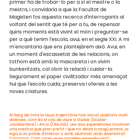
primer ha de trobar-lo per a sí el mestre o la
mestra, i convidaria a que la Facultat de
Magisteri fos aquesta recerca d'interrogants al
voltant del sentit que té per a tu, de repensar
quins moments està vivint el món i preguntar-se
per a què tenim l'escola, avui, en el segle XXI. A mi
m'encantaria que ens plantejàrem això. Avui, en
un moment d'escassetat de les relacions, on
tothom està amb la mascareta i on vivim
bunkeritzats, cal obrir la relació i cuidar-la.
Segurament el paper civilitzador més amenaçat
hui que l'escola cuida, preserva i ofereix a les
noves criatures.
Al llarg de tota la teua trajectòria has viscut realitats molt
diverses, com és el cas de viure a Gúdar (Gúdar-
Javalambre) i Alcoi (l'Alcoià). Les dos experiències mostren
una mestra que pren partit i que no deixa a ningú enrere, ja
siga a un poble d'interior o amb alumnat amb diversistat
funcional. Com vares viure aquelles experiències?