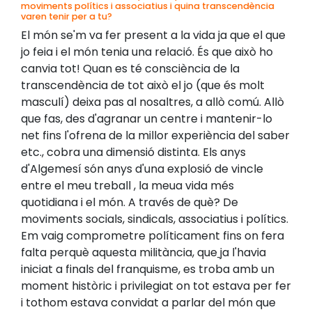
moviments polítics i associatius i quina transcendència
varen tenir per a tu?
El món se'm va fer present a la vida ja que el que
jo feia i el món tenia una relació. És que això ho
canvia tot! Quan es té consciència de la
transcendència de tot això el jo (que és molt
masculí) deixa pas al nosaltres, a allò comú. Allò
que fas, des d'agranar un centre i mantenir-lo
net fins l'ofrena de la millor experiència del saber
etc., cobra una dimensió distinta. Els anys
d'Algemesí són anys d'una explosió de vincle
entre el meu treball , la meua vida més
quotidiana i el món. A través de què? De
moviments socials, sindicals, associatius i polítics.
Em vaig comprometre políticament fins on fera
falta perquè aquesta militància, que
ja l'havia
iniciat a finals del franquisme, es troba amb un
moment històric i privilegiat on tot estava per fer
i tothom estava convidat a parlar del món que