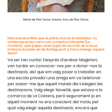
Retrat de Pilar Tormo.
Autoria: Arxiu de Pilar Tormo.
Deia el poeta Rilke que
la pàtria d'un és la infantesa
, i tu
comences el teu camí com a mestra a Novetlè (La
Costera), quin paper varen jugar els records de la teua
infància al poble veí de Rafelguaraf a l'hora d'elegir aquest
destí?
Va ser tan curiós! Després d'acabar Magisteri,
van tardar en convocar-nos per a donar-nos la
destinació, així que em vaig posar a treballar en
una escola privada i una amiga em va telefonar
per avisar-me que aquell mateix dia s'elegien les
destinacions. Vaig elegir Novetlè, que estava a la
comarca de La Costera, però segurament jo en
aquell moment no era conscient del motiu pel
qual vaig elegir aquella destinació, encara que