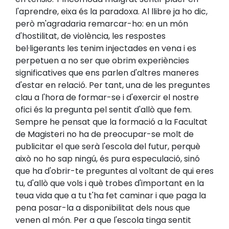
l'aprendre, eixa és la paradoxa. Al llibre ja ho dic,
però m'agradaria remarcar-ho: en un món
d'hostilitat, de violència, les respostes
bel·ligerants les tenim injectades en vena i es
perpetuen a no ser que obrim experiències
significatives que ens parlen d'altres maneres
d'estar en relació. Per tant, una de les preguntes
clau a l'hora de formar-se i d'exercir el nostre
ofici és la pregunta pel sentit d'allò que fem.
Sempre he pensat que la formació a la Facultat
de Magisteri no ha de preocupar-se molt de
publicitar el que serà l'escola del futur, perquè
això no ho sap ningú, és pura especulació, sinó
que ha d'obrir-te preguntes al voltant de qui eres
tu, d'allò que vols i què trobes d'important en la
teua vida que a tu t'ha fet caminar i que paga la
pena posar-la a disponibilitat dels nous que
venen al món. Per a que l'escola tinga sentit