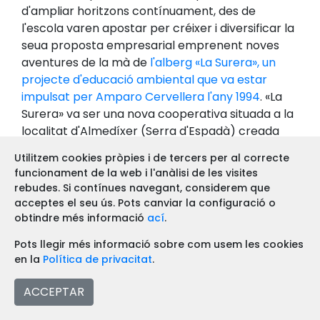
d'ampliar horitzons contínuament, des de
l'escola varen apostar per créixer i diversificar la
seua proposta empresarial emprenent noves
aventures de la mà de
l'alberg «La Surera», un
projecte d'educació ambiental que va estar
impulsat per Amparo Cervellera l'any 1994
. «La
Surera» va ser una nova cooperativa situada a la
localitat d'Almedíxer (Serra d'Espadà) creada
sota els mateixos principis i valors que havien
Utilitzem cookies pròpies i de tercers per al correcte
guiat el camí de l'escola. Tal com s'assenyala al
funcionament de la web i l'anàlisi de les visites
llibre: «el projecte es va desenvolupar vinculat a
rebudes. Si contínues navegant, considerem que
la vida de poble i el seu entorn, posant en marxa
acceptes el seu ús. Pots canviar la configuració o
diferents activitats de divulgació, amb l'objectiu
obtindre més informació
ací
.
de ser dinamitzador del medi rural. «La Surera» va
Pots llegir més informació sobre com usem les cookies
ser un referent important d'Educació
en la
Política de privacitat
.
Mediambiental».
ACCEPTAR
«La Surera», finalment, va seguir el seu camí i
encara a dia d'avui, afortunadament, segueix en