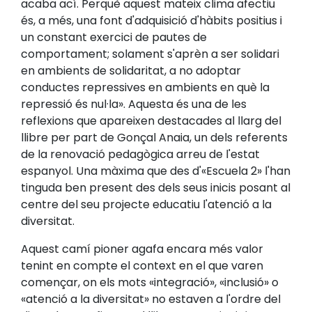
acaba ací. Perquè aquest mateix clima afectiu
és, a més, una font d'adquisició d'hàbits positius i
un constant exercici de pautes de
comportament; solament s'aprèn a ser solidari
en ambients de solidaritat, a no adoptar
conductes repressives en ambients en què la
repressió és nul·la». Aquesta és una de les
reflexions que apareixen destacades al llarg del
llibre per part de Gonçal Anaia, un dels referents
de la renovació pedagògica arreu de l'estat
espanyol. Una màxima que des d'«Escuela 2» l'han
tinguda ben present des dels seus inicis posant al
centre del seu projecte educatiu l'atenció a la
diversitat.
Aquest camí pioner agafa encara més valor
tenint en compte el context en el que varen
començar, on els mots «integració», «inclusió» o
«atenció a la diversitat» no estaven a l'ordre del