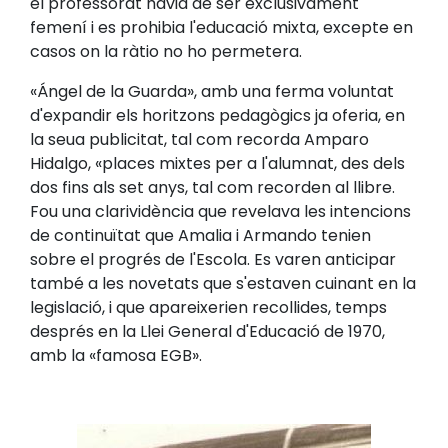
el professorat havia de ser exclusivament
femení i es prohibia l'educació mixta, excepte en
casos on la ràtio no ho permetera.
«Ángel de la Guarda», amb una ferma voluntat
d'expandir els horitzons pedagògics ja oferia, en
la seua publicitat, tal com recorda Amparo
Hidalgo, «places mixtes per a l'alumnat, des dels
dos fins als set anys, tal com recorden al llibre.
Fou una clarividència que revelava les intencions
de continuïtat que Amalia i Armando tenien
sobre el progrés de l'Escola. Es varen anticipar
també a les novetats que s'estaven cuinant en la
legislació, i que apareixerien recollides, temps
després en la Llei General d'Educació de 1970,
amb la «famosa EGB».