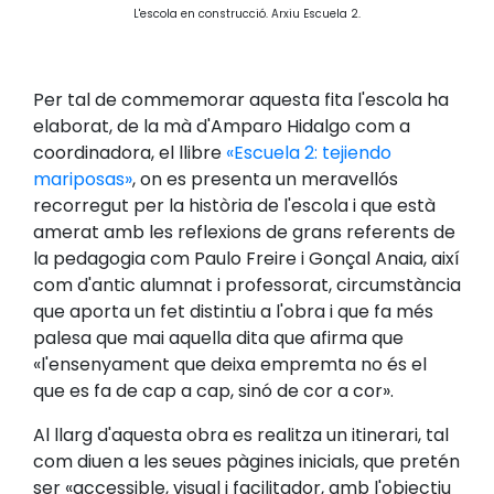
L'escola en construcció. Arxiu Escuela 2.
Per tal de commemorar aquesta fita l'escola ha
elaborat, de la mà d'Amparo Hidalgo com a
coordinadora, el llibre
«Escuela 2: tejiendo
mariposas»
, on es presenta un meravellós
recorregut per la història de l'escola i que està
amerat amb les reflexions de grans referents de
la pedagogia com Paulo Freire i Gonçal Anaia, així
com d'antic alumnat i professorat, circumstància
que aporta un fet distintiu a l'obra i que fa més
palesa que mai aquella dita que afirma que
«l'ensenyament que deixa empremta no és el
que es fa de cap a cap, sinó de cor a cor».
Al llarg d'aquesta obra es realitza un itinerari, tal
com diuen a les seues pàgines inicials, que pretén
ser «accessible, visual i facilitador, amb l'objectiu