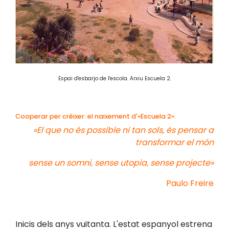
Espai d'esbarjo de l'escola. Arxiu Escuela 2.
Cooperar per créixer: el naixement d'«Escuela 2».
«El que no és possible ni tan sols, és pensar a
transformar el món
sense un somni, sense utopia, sense projecte»
Paulo Freire
Inicis dels anys vuitanta. L'estat espanyol estrena