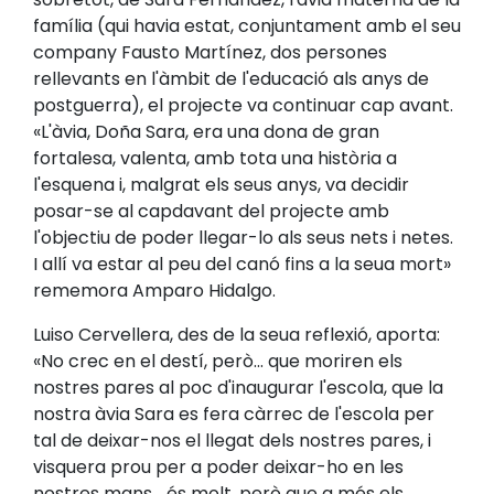
família (qui havia estat, conjuntament amb el seu
company Fausto Martínez, dos persones
rellevants en l'àmbit de l'educació als anys de
postguerra), el projecte va continuar cap avant.
«L'àvia, Doña Sara, era una dona de gran
fortalesa, valenta, amb tota una història a
l'esquena i, malgrat els seus anys, va decidir
posar-se al capdavant del projecte amb
l'objectiu de poder llegar-lo als seus nets i netes.
I allí va estar al peu del canó fins a la seua mort»
rememora Amparo Hidalgo.
Luiso Cervellera, des de la seua reflexió, aporta:
«No crec en el destí, però... que moriren els
nostres pares al poc d'inaugurar l'escola, que la
nostra àvia Sara es fera càrrec de l'escola per
tal de deixar-nos el llegat dels nostres pares, i
visquera prou per a poder deixar-ho en les
nostres mans... és molt, però que a més els