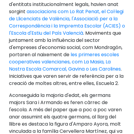
d'entitats institucionalment legals, havien anat
sorgint
associacions com Lo Rat Penat, el Col·legi
de Llicenciats de València, l'Associació per a la
Correspondència i la Impremta Escolar (ACIES) o
l'Escola d'Estiu del País Valencià
. Moviments que
juntament amb la influència del sector
d'empreses d'economia social, com Mondragón,
portaren al naixement de
les primeres escoles
cooperatives valencianes, com La Masia, La
Nostra Escola Comarcal, Gavina o Les Carolines
.
Iniciatives que varen servir de referència per a la
creació de moltes altres, entre elles, Escuela 2.
Aconseguida la majoria d'edat, els germans
majors Sara i Armando es feren càrrec de
l'escola. A més del paper que a poc a poc varen
anar assumint els quatre germans, al llarg del
llibre es destaca la figura d'Amparo Ayora, molt
vinculada a la família Cervellera Martínez, qui va