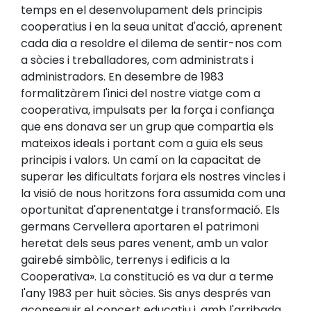
temps en el desenvolupament dels principis
cooperatius i en la seua unitat d'acció, aprenent
cada dia a resoldre el dilema de sentir-nos com
a sòcies i treballadores, com administrats i
administradors. En desembre de 1983
formalitzàrem l'inici del nostre viatge com a
cooperativa, impulsats per la força i confiança
que ens donava ser un grup que compartia els
mateixos ideals i portant com a guia els seus
principis i valors. Un camí on la capacitat de
superar les dificultats forjara els nostres vincles i
la visió de nous horitzons fora assumida com una
oportunitat d'aprenentatge i transformació. Els
germans Cervellera aportaren el patrimoni
heretat dels seus pares venent, amb un valor
gairebé simbòlic, terrenys i edificis a la
Cooperativa». La constitució es va dur a terme
l'any 1983 per huit sòcies. Sis anys després van
aconseguir el concert educatiu i, amb l'arribada