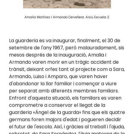
Amalia Martínez i Armando Cervellera. Arxiu Escuela 2.
La guarderia es va inaugurar, finalment, el 30 de
setembre de l'any 1967, però malauradament, sis
mesos després de la inauguració, Amalia i
Armando varen morir en un tràgic accident de
trànsit, deixant orfes tant al projecte com a Sara,
Armando, Luiso i Amparo, que varen haver
d'abandonar la llar familiar i començar a viure
per separat amb diferents membres familiars.
Enfront d'aquesta situació, els familiars es varen
comprometre a conservar el llegat de la
guarderia «Ángel de la guarda» fins que els quatre
germans foren majors d'edat i pogueren decidir
el futur de l'escola. Així, i gràcies al treball i l'ajuda,
sobretot, de Sara Fernández, l'àvia materna de la