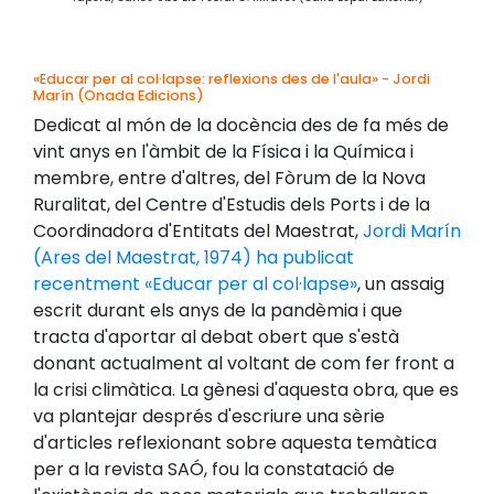
«Educar per al col·lapse: reflexions des de l'aula» - Jordi
Marín (Onada Edicions)
Dedicat al món de la docència des de fa més de
vint anys en l'àmbit de la Física i la Química i
membre, entre d'altres, del Fòrum de la Nova
Ruralitat, del Centre d'Estudis dels Ports i de la
Coordinadora d'Entitats del Maestrat,
Jordi Marín
(Ares del Maestrat, 1974) ha publicat
recentment «Educar per al col·lapse»
, un assaig
escrit durant els anys de la pandèmia i que
tracta d'aportar al debat obert que s'està
donant actualment al voltant de com fer front a
la crisi climàtica. La gènesi d'aquesta obra, que es
va plantejar després d'escriure una sèrie
d'articles reflexionant sobre aquesta temàtica
per a la revista SAÓ, fou la constatació de