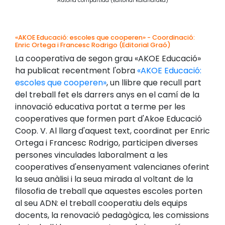
Autoria compartida (Editorial Kalandraka)
«AKOE Educació: escoles que cooperen» - Coordinació:
Enric Ortega i Francesc Rodrigo (Editorial Graó)
La cooperativa de segon grau «AKOE Educació»
ha publicat recentment l'obra
«AKOE Educació:
escoles que cooperen»
, un llibre que recull part
del treball fet els darrers anys en el camí de la
innovació educativa portat a terme per les
cooperatives que formen part d'Akoe Educació
Coop. V. Al llarg d'aquest text, coordinat per Enric
Ortega i Francesc Rodrigo, participen diverses
persones vinculades laboralment a les
cooperatives d'ensenyament valencianes oferint
la seua anàlisi i la seua mirada al voltant de la
filosofia de treball que aquestes escoles porten
al seu ADN: el treball cooperatiu dels equips
docents, la renovació pedagògica, les comissions