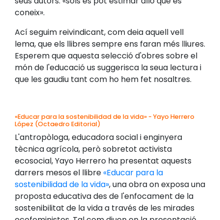
seus autors: «sols es pot estimar allò que es
coneix».
Ací seguim reivindicant, com deia aquell vell
lema, que els llibres sempre ens faran més lliures.
Esperem que aquesta selecció d'obres sobre el
món de l'educació us suggerisca la seua lectura i
que les gaudiu tant com ho hem fet nosaltres.
«Educar para la sostenibilidad de la vida» - Yayo Herrero
López (Octaedro Editorial)
L'antropòloga, educadora social i enginyera
tècnica agrícola, però sobretot activista
ecosocial, Yayo Herrero ha presentat aquests
darrers mesos el llibre
«Educar para la
sostenibilidad de la vida»
, una obra on exposa una
proposta educativa des de l'enfocament de la
sostenibilitat de la vida a través de les mirades
ecofeministes. Tal com diuen en la presentació,