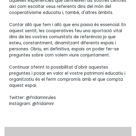
aquelles experiències que defineixen als vostres centres
així com escoltar veus referents dins del món del
cooperativisme educatiu i, també, d'altres àmbits.
Contar allò que fem i allò que ens passa és essencial. En
aquest sentit, les cooperatives feu una aportació vital
dins de les vostres comunitats de referència ja que
esteu, constantment, dinamitzant diferents espais i
persones. Obriu, en definitiva, espais on poder fer-se
preguntes sobre com volem viure conjuntament.
Continuar oferint la possibilitat d'obrir aquestes
preguntes i posar en valor el vostre patrimoni educatiu i
organitzatiu és el ferm compromís amb el que compta
aquest espai.
Twitter: @fridamnrules
Instagram: @fridamnr