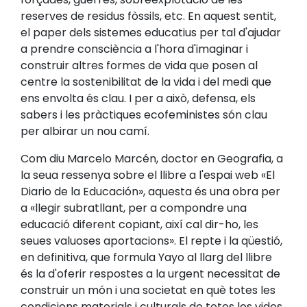
reserves de residus fòssils, etc. En aquest sentit,
el paper dels sistemes educatius per tal d'ajudar
a prendre consciència a l'hora d'imaginar i
construir altres formes de vida que posen al
centre la sostenibilitat de la vida i del medi que
ens envolta és clau. I per a això, defensa, els
sabers i les pràctiques ecofeministes són clau
per albirar un nou camí.
Com diu Marcelo Marcén, doctor en Geografia, a
la seua ressenya sobre el llibre a l'espai web «El
Diario de la Educación», aquesta és una obra per
a «llegir subratllant, per a compondre una
educació diferent copiant, així cal dir-ho, les
seues valuoses aportacions». El repte i la qüestió,
en definitiva, que formula Yayo al llarg del llibre
és la d'oferir respostes a la urgent necessitat de
construir un món i una societat en què totes les
condicions materials i culturals de totes les vides