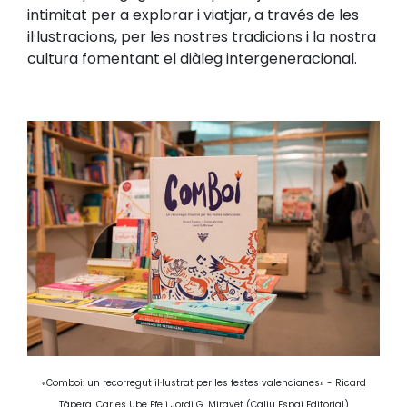
intimitat per a explorar i viatjar, a través de les
il·lustracions, per les nostres tradicions i la nostra
cultura fomentant el diàleg intergeneracional.
«Comboi: un recorregut il·lustrat per les festes valencianes» - Ricard
Tàpera, Carles Ube Efe i Jordi G. Miravet (Caliu Espai Editorial)