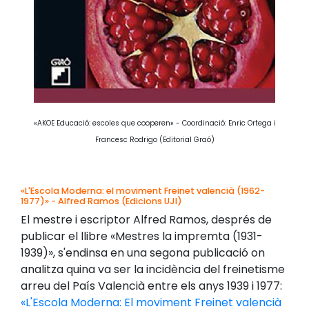
«AKOE Educació: escoles que cooperen» - Coordinació: Enric Ortega i
Francesc Rodrigo (Editorial Graó)
«L'Escola Moderna: el moviment Freinet valencià (1962-
1977)» - Alfred Ramos (Edicions UJI)
El mestre i escriptor Alfred Ramos, després de
publicar el llibre «Mestres la impremta (1931-
1939)», s'endinsa en una segona publicació on
analitza quina va ser la incidència del freinetisme
arreu del País Valencià entre els anys 1939 i 1977:
«L'Escola Moderna: El moviment Freinet valencià