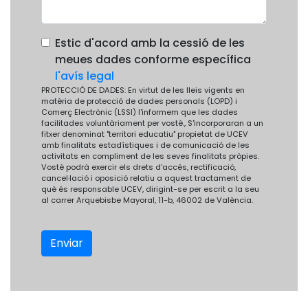
Estic d'acord amb la cessió de les
meues dades conforme específica
l'avís legal
PROTECCIÓ DE DADES: En virtut de les lleis vigents en
matèria de protecció de dades personals (LOPD) i
Comerç Electrònic (LSSI) l'informem que les dades
facilitades voluntàriament per vostè., S'incorporaran a un
fitxer denominat "territori educatiu" propietat de UCEV
amb finalitats estadístiques i de comunicació de les
activitats en compliment de les seves finalitats pròpies.
Vostè podrà exercir els drets d'accés, rectificació,
cancel·lació i oposició relatiu a aquest tractament de
què és responsable UCEV, dirigint-se per escrit a la seu
al carrer Arquebisbe Mayoral, 11-b, 46002 de València.
Enviar