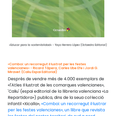
«Educar para la sostenibilidad» - Yayo Herrero López (Octaedro Editorial)
«Comboi: un recorregut il·lustrat per les festes
valencianes» - Ricard Tàpera, Carles Ube Efe i Jordi G.
Miravet (Caliu Espai Editorial)
Després de vendre més de 4.000 exemplars de
«l'Atles Il·lustrat de les comarques valencianes»,
'Caliu' (espai editorial de la llibreria valenciana «La
Repartidora») publica, dins de la seua col·lecció
infantil «Xicalla»,
«Comboi: un recorregut il·lustrar
per les festes valencianes», un llibre que revisita