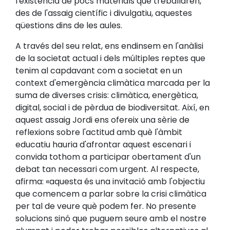
l'existència de pocs materials que treballaren,
des de l'assaig científic i divulgatiu, aquestes
qüestions dins de les aules.
A través del seu relat, ens endinsem en l'anàlisi
de la societat actual i dels múltiples reptes que
tenim al capdavant com a societat en un
context d'emergència climàtica marcada per la
suma de diverses crisis: climàtica, energètica,
digital, social i de pèrdua de biodiversitat. Així, en
aquest assaig Jordi ens ofereix una sèrie de
reflexions sobre l'actitud amb què l'àmbit
educatiu hauria d'afrontar aquest escenari i
convida tothom a participar obertament d'un
debat tan necessari com urgent. Al respecte,
afirma: «aquesta és una invitació amb l'objectiu
que comencem a parlar sobre la crisi climàtica
per tal de veure què podem fer. No presente
solucions sinó que puguem seure amb el nostre